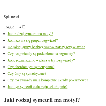
Spis treści
Toggle
Jaki rodzaj symetrii ma motyl?
Jak nazywa się grupa rozgwiazd?
Do jakiej grupy bezkręgowców należy rozgwiazda?
Czy rozgwiazdy są podzielone na segmenty?
Jakie rozmnażanie widzisz u tej rozgwiazdy?
Czy chordata jest symetryczna?
Czy ćmy są symetryczne?
Czy rozgwiazdy mają kompletne układy pokarmowe?
Jaki typ symetrii ciała mają szkarłupnie?
Jaki rodzaj symetrii ma motyl?