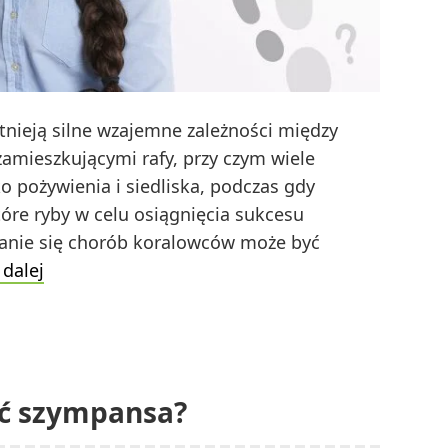
stnieją silne wzajemne zależności między
amieszkującymi rafy, przy czym wiele
 pożywienia i siedliska, podczas gdy
óre ryby w celu osiągnięcia sukcesu
ianie się chorób koralowców może być
Czy
 dalej
zwierzęta
żywią
się
koralowcami?
ić szympansa?