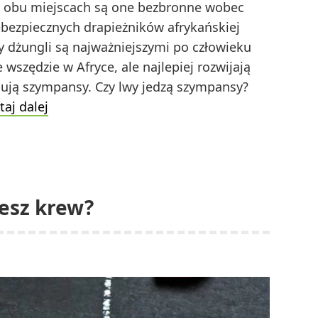
W obu miejscach są one bezbronne wobec
ebezpiecznych drapieżników afrykańskiej
ty dżungli są najważniejszymi po człowieku
wszędzie w Afryce, ale najlepiej rozwijają
pują szympansy. Czy lwy jedzą szympansy?
Jakie
taj dalej
zwierzę
może
zabić
szympansa?
jesz krew?