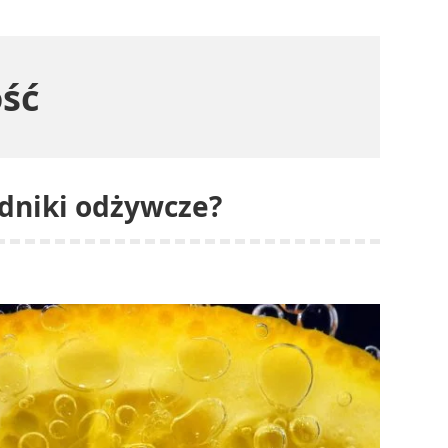
ść
adniki odżywcze?