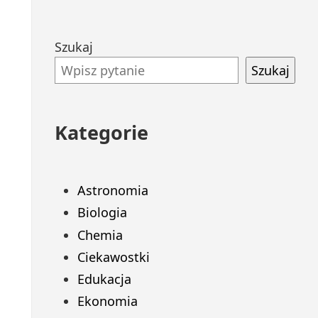
Przejdź
Szukaj
do
Szukaj
stopki
Kategorie
Astronomia
Biologia
Chemia
Ciekawostki
Edukacja
Ekonomia