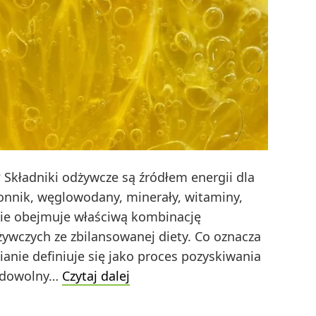
 Składniki odżywcze są źródłem energii dla
łonnik, węglowodany, minerały, witaminy,
anie obejmuje właściwą kombinację
ywczych ze zbilansowanej diety. Co oznacza
nie definiuje się jako proces pozyskiwania
Co
z dowolny…
Czytaj dalej
rozumiesz
przez