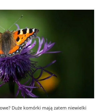
bakteryj
rowe? Duże komórki mają zatem niewielki