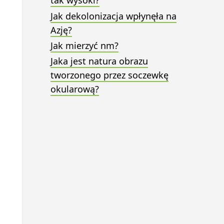
tak wysoki?
nych?
Jak dekolonizacja wpłynęła na
Azję?
Jak mierzyć nm?
Jaka jest natura obrazu
tworzonego przez soczewkę
okularową?