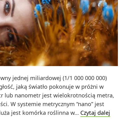
wny jednej miliardowej (1/1 000 000 000)
głość, jaką światło pokonuje w próżni w
r lub nanometr jest wielokrotnością metra,
ści. W systemie metrycznym “nano” jest
Jak
duża jest komórka roślinna w…
Czytaj dalej
mierzyć
nm?