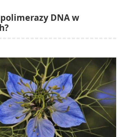
j polimerazy DNA w
h?