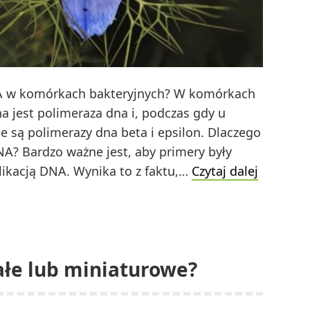
DNA w komórkach bakteryjnych? W komórkach
 jest polimeraza dna i, podczas gdy u
 są polimerazy dna beta i epsilon. Dlaczego
A? Bardzo ważne jest, aby primery były
Jaka
likacją DNA. Wynika to z faktu,…
Czytaj dalej
jest
funkcja
każdej
polimera
łe lub miniaturowe?
DNA
w
komórka