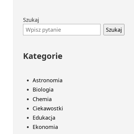
Przejdź
Szukaj
do
Szukaj
stopki
Kategorie
Astronomia
Biologia
Chemia
Ciekawostki
Edukacja
Ekonomia