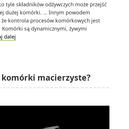
lko tyle składników odżywczych może przejść
 tej dużej komórki. … Innym powodem
, że kontrola procesów komórkowych jest
j. Komórki są dynamicznymi, żywymi
Dlaczego
j dalej
komórki
są
małe
lub
 komórki macierzyste?
miniaturowe?