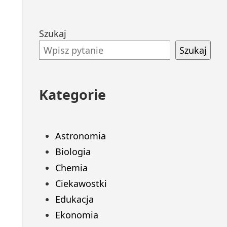
Przejdź
Szukaj
do
Szukaj
stopki
Kategorie
Astronomia
Biologia
Chemia
Ciekawostki
Edukacja
Ekonomia