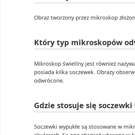
Obraz tworzony przez mikroskop złożony
Który typ mikroskopów od
Mikroskop świetlny jest również nazy
posiada kilka soczewek. Obrazy obse
odwrócone.
Gdzie stosuje się soczewk
Soczewki wypukłe są stosowane w mikr
okularach. Są one również używane w 