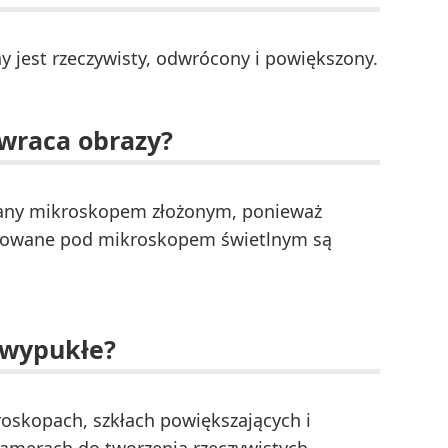
 jest rzeczywisty, odwrócony i powiększony.
wraca obrazy?
wany mikroskopem złożonym, ponieważ
rwowane pod mikroskopem świetlnym są
i wypukłe?
oskopach, szkłach powiększających i
kamerach do tworzenia rzeczywistych