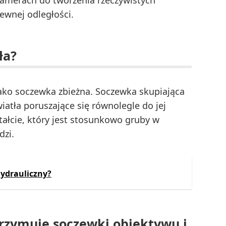
ewnej odległości.
ła?
ako soczewka zbieżna. Soczewka skupiająca
iatła poruszające się równolegle do jej
tałcie, który jest stosunkowo gruby w
dzi.
hydrauliczny?
rzymuje soczewki obiektywu i