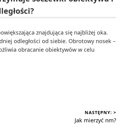
ległości?
większająca znajdująca się najbliżej oka.
niej odległości od siebie. Obrotowy nosek –
żliwia obracanie obiektywów w celu
NASTĘPNY: >
Następny
Jak mierzyć nm?
wpis: