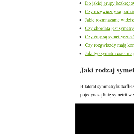
Do jakiej grupy bezkręg
Czy rozgwiazdy są podzi
Jakie rozmnażanie widzis
Czy chordata jest symetr
Czy ćmy są symetryczne?
Czy rozgwiazdy mają ko
Jaki typ symetrii ciała ma
Jaki rodzaj syme
Bilateral symmetrybutterfli
pojedynczą linię symetrii w 