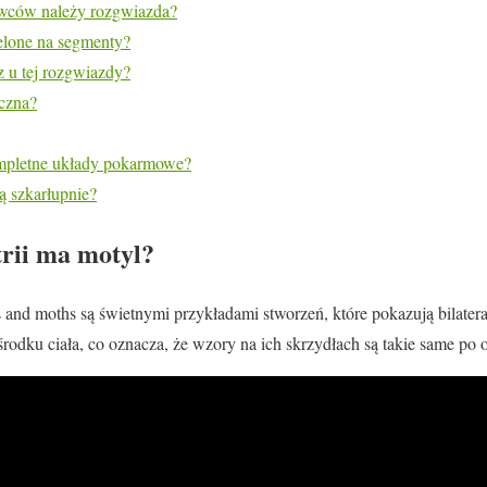
owców należy rozgwiazda?
elone na segmenty?
z u tej rozgwiazdy?
yczna?
mpletne układy pokarmowe?
ją szkarłupnie?
trii ma motyl?
es and moths są świetnymi przykładami stworzeń, które pokazują bilate
środku ciała, co oznacza, że wzory na ich skrzydłach są takie same po 