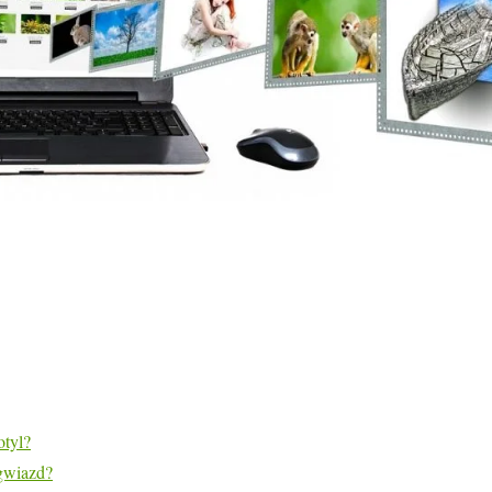
otyl?
zgwiazd?