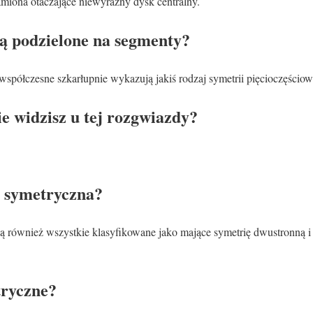
amiona otaczające niewyraźny dysk centralny.
ą podzielone na segmenty?
współczesne szkarłupnie wykazują jakiś rodzaj symetrii pięcioczęściow
e widzisz u tej rozgwiazdy?
t symetryczna?
są również wszystkie klasyfikowane jako mające symetrię dwustronną 
tryczne?