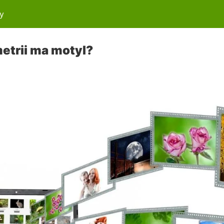
y
metrii ma motyl?