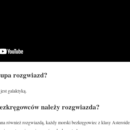
rupa rozgwiazd?
est galaktyką.
bezkręgowców należy rozgwiazda?
na również rozgwiazdą, każdy morski bezkręgowiec z klasy Asteroid