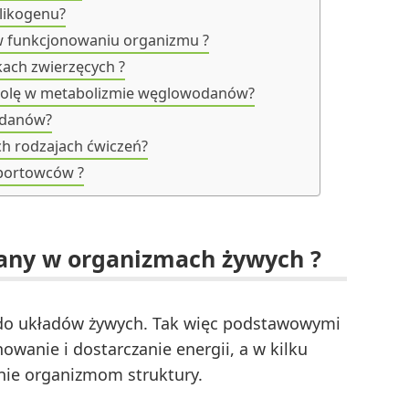
likogenu?
w funkcjonowaniu organizmu ?
ach zwierzęcych ?
ą rolę w metabolizmie węglowodanów?
odanów?
ch rodzajach ćwiczeń?
portowców ?
dany w organizmach żywych ?
 do układów żywych. Tak więc podstawowymi
anie i dostarczanie energii, a w kilku
ie organizmom struktury.