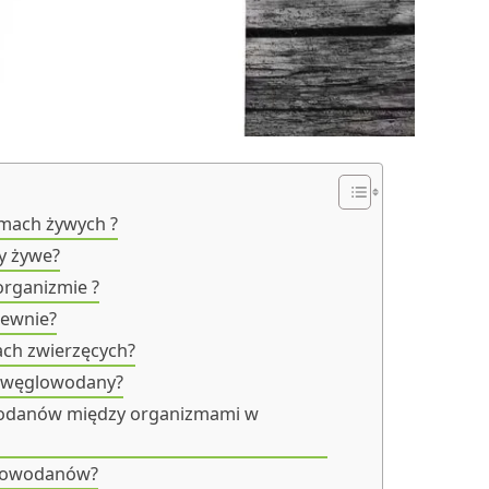
zmach żywych ?
y żywe?
organizmie ?
rewnie?
ch zwierzęcych?
ą węglowodany?
owodanów między organizmami w
ęglowodanów?