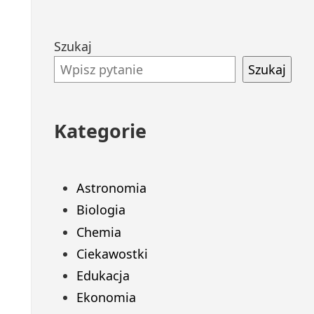
Przejdź
Szukaj
do
Szukaj
stopki
Kategorie
Astronomia
Biologia
Chemia
Ciekawostki
Edukacja
Ekonomia