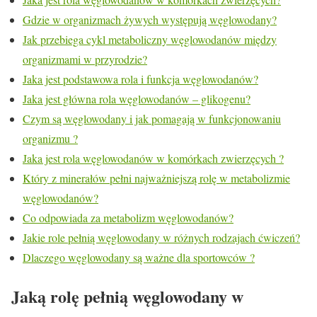
Gdzie w organizmach żywych występują węglowodany?
Jak przebiega cykl metaboliczny węglowodanów między
organizmami w przyrodzie?
Jaka jest podstawowa rola i funkcja węglowodanów?
Jaka jest główna rola węglowodanów – glikogenu?
Czym są węglowodany i jak pomagają w funkcjonowaniu
organizmu ?
Jaka jest rola węglowodanów w komórkach zwierzęcych ?
Który z minerałów pełni najważniejszą rolę w metabolizmie
węglowodanów?
Co odpowiada za metabolizm węglowodanów?
Jakie role pełnią węglowodany w różnych rodzajach ćwiczeń?
Dlaczego węglowodany są ważne dla sportowców ?
Jaką rolę pełnią węglowodany w