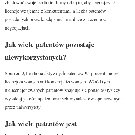
zbudować swoje portfolio. firmy robią to, aby negocjować
licencje wzajemne z konkurentami, a liczba patentów
posiadanych przez każdą z nich ma duże znaczenie w
negocjacjach.
Jak wiele patentów pozostaje
niewykorzystanych?
Spośród 2,1 miliona aktywnych patentów 95 procent nie jest
licencjonowanych ani komercjalizowanych. Wśród tych
nielicencjonowanych patentów znajduje się ponad 50 tysięcy
wysokiej jakości opatentowanych wynalazków opracowanych
przez uniwersytety.
Jak wiele patentów jest