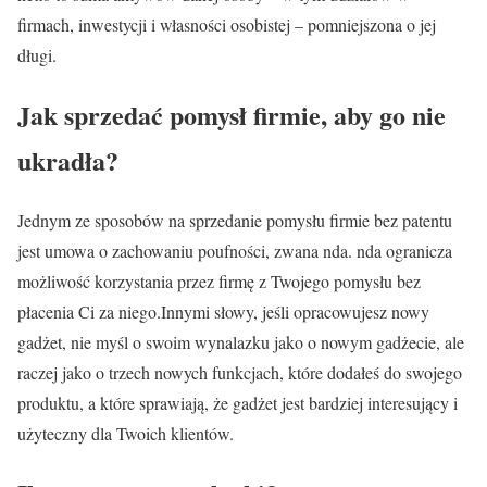
firmach, inwestycji i własności osobistej – pomniejszona o jej
długi.
Jak sprzedać pomysł firmie, aby go nie
ukradła?
Jednym ze sposobów na sprzedanie pomysłu firmie bez patentu
jest umowa o zachowaniu poufności, zwana nda. nda ogranicza
możliwość korzystania przez firmę z Twojego pomysłu bez
płacenia Ci za niego.Innymi słowy, jeśli opracowujesz nowy
gadżet, nie myśl o swoim wynalazku jako o nowym gadżecie, ale
raczej jako o trzech nowych funkcjach, które dodałeś do swojego
produktu, a które sprawiają, że gadżet jest bardziej interesujący i
użyteczny dla Twoich klientów.