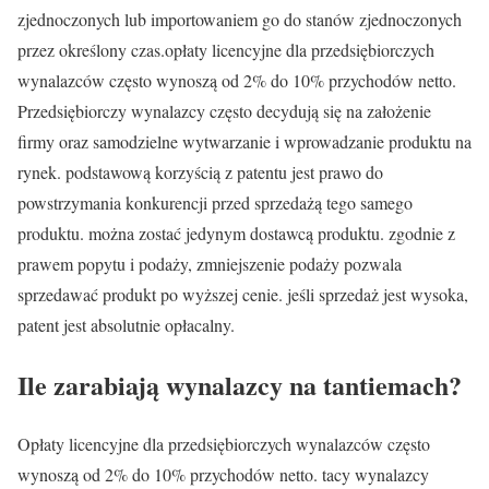
zjednoczonych lub importowaniem go do stanów zjednoczonych
przez określony czas.opłaty licencyjne dla przedsiębiorczych
wynalazców często wynoszą od 2% do 10% przychodów netto.
Przedsiębiorczy wynalazcy często decydują się na założenie
firmy oraz samodzielne wytwarzanie i wprowadzanie produktu na
rynek. podstawową korzyścią z patentu jest prawo do
powstrzymania konkurencji przed sprzedażą tego samego
produktu. można zostać jedynym dostawcą produktu. zgodnie z
prawem popytu i podaży, zmniejszenie podaży pozwala
sprzedawać produkt po wyższej cenie. jeśli sprzedaż jest wysoka,
patent jest absolutnie opłacalny.
Ile zarabiają wynalazcy na tantiemach?
Opłaty licencyjne dla przedsiębiorczych wynalazców często
wynoszą od 2% do 10% przychodów netto. tacy wynalazcy