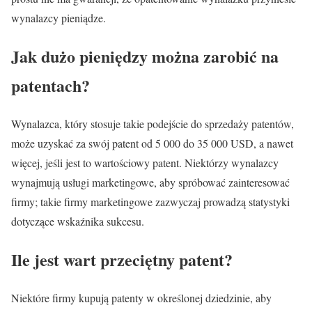
wynalazcy pieniądze.
Jak dużo pieniędzy można zarobić na
patentach?
Wynalazca, który stosuje takie podejście do sprzedaży patentów,
może uzyskać za swój patent od 5 000 do 35 000 USD, a nawet
więcej, jeśli jest to wartościowy patent. Niektórzy wynalazcy
wynajmują usługi marketingowe, aby spróbować zainteresować
firmy; takie firmy marketingowe zazwyczaj prowadzą statystyki
dotyczące wskaźnika sukcesu.
Ile jest wart przeciętny patent?
Niektóre firmy kupują patenty w określonej dziedzinie, aby