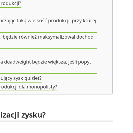
produkcji?
zając taką wielkość produkcji, przy której
k, będzie również maksymalizował dochód,
a deadweight będzie większa, jeśli popyt
ujący zysk quizlet?
produkcji dla monopolisty?
zacji zysku?