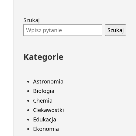
Przejdź
Szukaj
do
Szukaj
stopki
Kategorie
Astronomia
Biologia
Chemia
Ciekawostki
Edukacja
Ekonomia