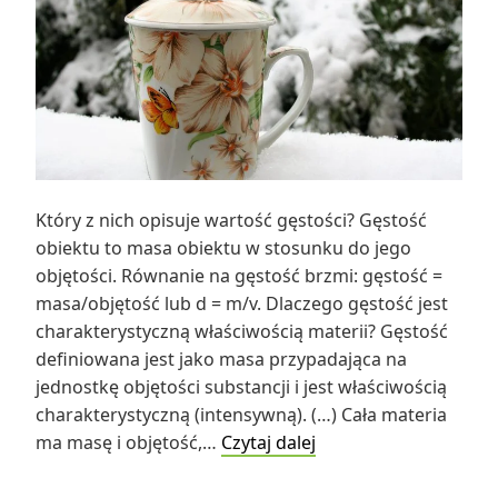
Który z nich opisuje wartość gęstości? Gęstość
obiektu to masa obiektu w stosunku do jego
objętości. Równanie na gęstość brzmi: gęstość =
masa/objętość lub d = m/v. Dlaczego gęstość jest
charakterystyczną właściwością materii? Gęstość
definiowana jest jako masa przypadająca na
jednostkę objętości substancji i jest właściwością
charakterystyczną (intensywną). (…) Cała materia
Który
ma masę i objętość,…
Czytaj dalej
z
nich