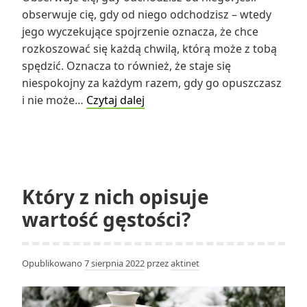
obserwuje cię, gdy od niego odchodzisz – wtedy
jego wyczekujące spojrzenie oznacza, że chce
rozkoszować się każdą chwilą, którą może z tobą
spędzić. Oznacza to również, że staje się
niespokojny za każdym razem, gdy go opuszczasz
Co
i nie może…
Czytaj dalej
to
znaczy,
gdy
facet
patrzy,
Który z nich opisuje
jak
wartość gęstości?
odchodzisz?
Opublikowano
7 sierpnia 2022
przez
aktinet