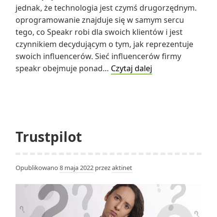
jednak, że technologia jest czymś drugorzędnym.
oprogramowanie znajduje się w samym sercu
tego, co Speakr robi dla swoich klientów i jest
czynnikiem decydującym o tym, jak reprezentuje
swoich influencerów. Sieć influencerów firmy
Co
speakr obejmuje ponad…
Czytaj dalej
to
jest
Speakr?
Trustpilot
Opublikowano
8 maja 2022
przez
aktinet