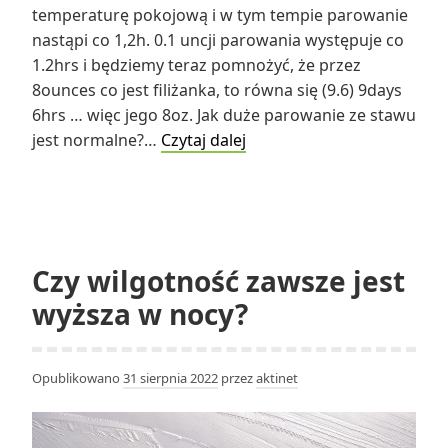
temperaturę pokojową i w tym tempie parowanie
nastąpi co 1,2h. 0.1 uncji parowania występuje co
1.2hrs i będziemy teraz pomnożyć, że przez
8ounces co jest filiżanka, to równa się (9.6) 9days
6hrs … więc jego 8oz. Jak duże parowanie ze stawu
Jak
jest normalne?…
Czytaj dalej
długo
trwa
odparowanie
wody
w
Czy wilgotność zawsze jest
temperaturze
wyższa w nocy?
pokojowej?
Opublikowano
31 sierpnia 2022
przez
aktinet