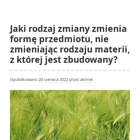
opisuje
wartość
gęstości?
Jaki rodzaj zmiany zmienia
formę przedmiotu, nie
zmieniając rodzaju materii,
z której jest zbudowany?
Opublikowano
28 czerwca 2022
przez
aktinet