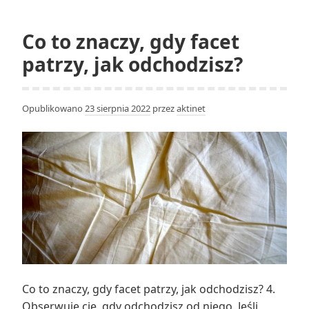
wyższa
w
Co to znaczy, gdy facet
nocy?
patrzy, jak odchodzisz?
Opublikowano
23 sierpnia 2022
przez
aktinet
Co to znaczy, gdy facet patrzy, jak odchodzisz? 4.
Obserwuje cię, gdy odchodzisz od niego. Jeśli