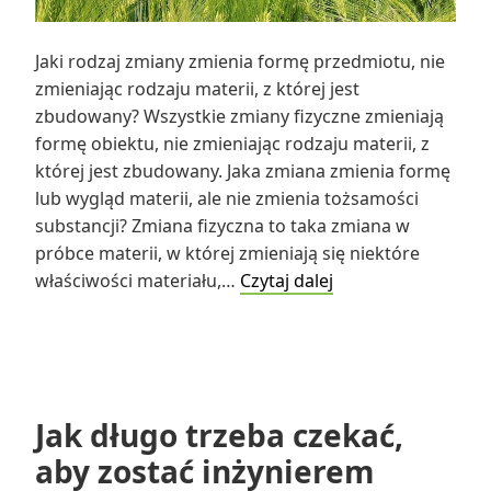
Jaki rodzaj zmiany zmienia formę przedmiotu, nie
zmieniając rodzaju materii, z której jest
zbudowany? Wszystkie zmiany fizyczne zmieniają
formę obiektu, nie zmieniając rodzaju materii, z
której jest zbudowany. Jaka zmiana zmienia formę
lub wygląd materii, ale nie zmienia tożsamości
substancji? Zmiana fizyczna to taka zmiana w
próbce materii, w której zmieniają się niektóre
Jaki
właściwości materiału,…
Czytaj dalej
rodzaj
zmiany
zmienia
formę
przedmiotu,
Jak długo trzeba czekać,
nie
aby zostać inżynierem
zmieniając