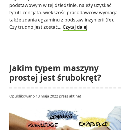
podstawowym w tej dziedzinie, należy uzyskać
tytuł licencjata. większość pracodawców wymaga
także zdania egzaminu z podstaw inżynierii (fe).
Jak
Czy trudno jest zostać…
Czytaj dalej
długo
trzeba
czekać,
aby
zostać
Jakim typem maszyny
inżynierem
prostej jest śrubokręt?
naftowym?
Opublikowano
13 maja 2022
przez
aktinet