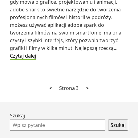
gdy mowa o grafice, projektowaniu i animacji.
adobe spark to świetne narzędzie do tworzenia
profesjonalnych filmów i historii w podróży.
możesz używać aplikacji adobe spark do
tworzenia filmów na swoim smartfonie. ma ona
czysty i szybki interfejs, który pozwala tworzyć
grafiki i filmy w kilka minut. Najlepszą rzeczą…
Adobe
Czytaj dalej
spark
Poprzednia
Następna
Stronicowanie
<
Strona
3
>
strona
strona
wpisów
Przejdź
Szukaj
do
Szukaj
stopki