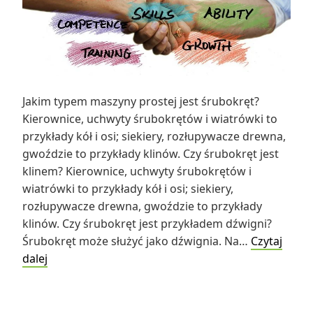
Jakim typem maszyny prostej jest śrubokręt?
Kierownice, uchwyty śrubokrętów i wiatrówki to
przykłady kół i osi; siekiery, rozłupywacze drewna,
gwoździe to przykłady klinów. Czy śrubokręt jest
klinem? Kierownice, uchwyty śrubokrętów i
wiatrówki to przykłady kół i osi; siekiery,
rozłupywacze drewna, gwoździe to przykłady
klinów. Czy śrubokręt jest przykładem dźwigni?
Śrubokręt może służyć jako dźwignia. Na…
Czytaj
Jakim
dalej
typem
maszyny
prostej