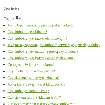
Spis treści
Toggle
Jakim typem maszyny prostej jest śrubokręt?
Czy śrubokręt jest klinem?
Czy śrubokręt jest przykładem dźwigni?
Jaką maszyną prostą jest śrubokręt otwierający puszkę z farbą?
Czy śrubokręt jest maszyną prostą czy złożoną?
Czy śrubokręt jest kołem i osią czy dźwignią?
Co to jest dźwignia śrubokrętu?
Czy miotła jest maszyną prostą?
Czy siekiera jest maszyną złożoną?
Jakiej klasy dźwignią jest klucz płaski?
Czy śruba jest kołem i osią?
Czy siekiera jest przykładem śruby?
Z jakiego materiału jest wykonany śrubokręt?