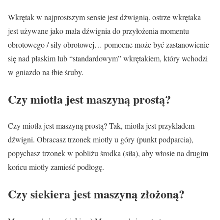
Wkrętak w najprostszym sensie jest dźwignią. ostrze wkrętaka
jest używane jako mała dźwignia do przyłożenia momentu
obrotowego / siły obrotowej… pomocne może być zastanowienie
się nad płaskim lub “standardowym” wkrętakiem, który wchodzi
w gniazdo na łbie śruby.
Czy miotła jest maszyną prostą?
Czy miotła jest maszyną prostą? Tak, miotła jest przykładem
dźwigni. Obracasz trzonek miotły u góry (punkt podparcia),
popychasz trzonek w pobliżu środka (siła), aby włosie na drugim
końcu miotły zamieść podłogę.
Czy siekiera jest maszyną złożoną?