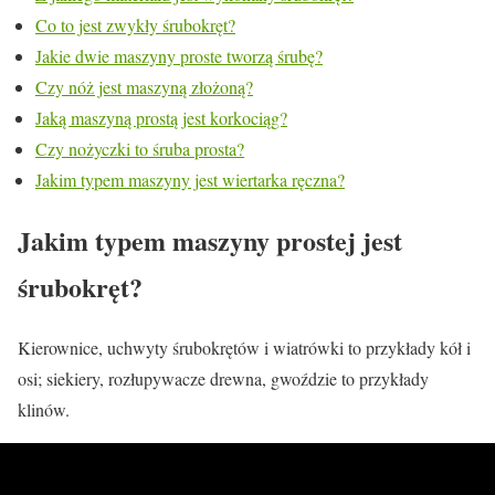
Co to jest zwykły śrubokręt?
Jakie dwie maszyny proste tworzą śrubę?
Czy nóż jest maszyną złożoną?
Jaką maszyną prostą jest korkociąg?
Czy nożyczki to śruba prosta?
Jakim typem maszyny jest wiertarka ręczna?
Jakim typem maszyny prostej jest
śrubokręt?
Kierownice, uchwyty śrubokrętów i wiatrówki to przykłady kół i
osi; siekiery, rozłupywacze drewna, gwoździe to przykłady
klinów.