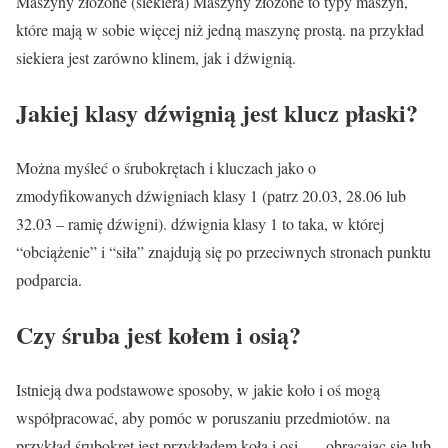
Maszyny złożone (siekiera) Maszyny złożone to typy maszyn,
które mają w sobie więcej niż jedną maszynę prostą. na przykład
siekiera jest zarówno klinem, jak i dźwignią.
Jakiej klasy dźwignią jest klucz płaski?
Można myśleć o śrubokrętach i kluczach jako o
zmodyfikowanych dźwigniach klasy 1 (patrz 20.03, 28.06 lub
32.03 – ramię dźwigni). dźwignia klasy 1 to taka, w której
“obciążenie” i “siła” znajdują się po przeciwnych stronach punktu
podparcia.
Czy śruba jest kołem i osią?
Istnieją dwa podstawowe sposoby, w jakie koło i oś mogą
współpracować, aby pomóc w poruszaniu przedmiotów. na
przykład śrubokręt jest przykładem koła i osi. … obracając się lub