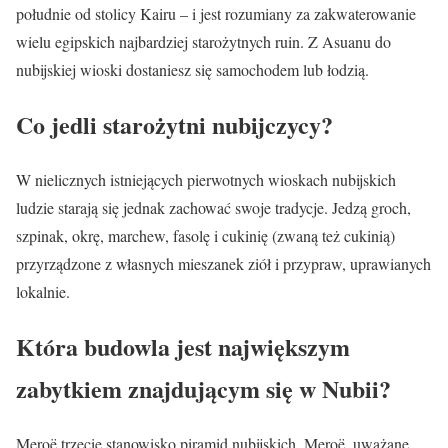
południe od stolicy Kairu – i jest rozumiany za zakwaterowanie
wielu egipskich najbardziej starożytnych ruin. Z Asuanu do
nubijskiej wioski dostaniesz się samochodem lub łodzią.
Co jedli starożytni nubijczycy?
W nielicznych istniejących pierwotnych wioskach nubijskich
ludzie starają się jednak zachować swoje tradycje. Jedzą groch,
szpinak, okrę, marchew, fasolę i cukinię (zwaną też cukinią)
przyrządzone z własnych mieszanek ziół i przypraw, uprawianych
lokalnie.
Która budowla jest największym
zabytkiem znajdującym się w Nubii?
Meroë trzecie stanowisko piramid nubijskich, Meroë, uważane