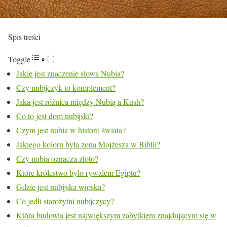
Spis treści
Toggle
Jakie jest znaczenie słowa Nubia?
Czy nubijczyk to komplement?
Jaka jest różnica między Nubią a Kush?
Co to jest dom nubijski?
Czym jest nubia w historii świata?
Jakiego koloru była żona Mojżesza w Biblii?
Czy nubia oznacza złoto?
Które królestwo było rywalem Egiptu?
Gdzie jest nubijska wioska?
Co jedli starożytni nubijczycy?
Która budowla jest największym zabytkiem znajdującym się w