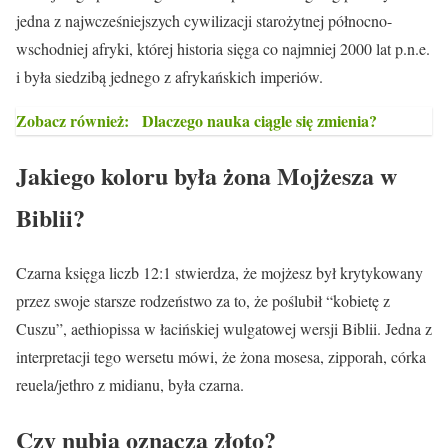
jedna z najwcześniejszych cywilizacji starożytnej północno-
wschodniej afryki, której historia sięga co najmniej 2000 lat p.n.e.
i była siedzibą jednego z afrykańskich imperiów.
Zobacz również:
Dlaczego nauka ciągle się zmienia?
Jakiego koloru była żona Mojżesza w
Biblii?
Czarna księga liczb 12:1 stwierdza, że mojżesz był krytykowany
przez swoje starsze rodzeństwo za to, że poślubił “kobietę z
Cuszu”, aethiopissa w łacińskiej wulgatowej wersji Biblii. Jedna z
interpretacji tego wersetu mówi, że żona mosesa, zipporah, córka
reuela/jethro z midianu, była czarna.
Czy nubia oznacza złoto?