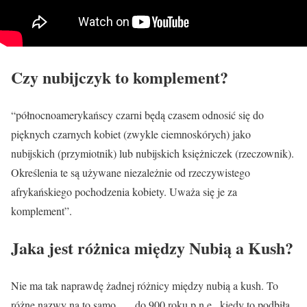
Czy nubijczyk to komplement?
“północnoamerykańscy czarni będą czasem odnosić się do
pięknych czarnych kobiet (zwykle ciemnoskórych) jako
nubijskich (przymiotnik) lub nubijskich księżniczek (rzeczownik).
Określenia te są używane niezależnie od rzeczywistego
afrykańskiego pochodzenia kobiety. Uważa się je za
komplement”.
Jaka jest różnica między Nubią a Kush?
Nie ma tak naprawdę żadnej różnicy między nubią a kush. To
różne nazwy na to samo. … do 900 roku p.n.e., kiedy to podbiła