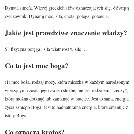
Dynatá simeía. Więcej greckich słów oznaczających siłę. δύναμη
rzeczownik. Dýnami̱ moc, siła, cnota, potęga, potencja.
Jakie jest prawdziwe znaczenie władzy?
5 : fizyczna potęga : siła wiatr rósł w siłę …
Co to jest moc boga?
(1) moc boża, rodzaj mocy, która mieszka w każdym narodzonym
wierzącym i zasila jego życie i służbę, nie jest rodzajem “rzeczy”,
którą można dotknąć lub zamknąć w butelce. Jest to sama energia
życia samego Boga. Jest to nadnaturalna energia, która emanuje z
istoty Boga.
Co oznacza kratos?