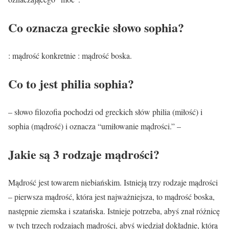
Co oznacza greckie słowo sophia?
: mądrość konkretnie : mądrość boska.
Co to jest philia sophia?
– słowo filozofia pochodzi od greckich słów philia (miłość) i
sophia (mądrość) i oznacza “umiłowanie mądrości.” –
Jakie są 3 rodzaje mądrości?
Mądrość jest towarem niebiańskim. Istnieją trzy rodzaje mądrości
– pierwsza mądrość, która jest najważniejsza, to mądrość boska,
następnie ziemska i szatańska. Istnieje potrzeba, abyś znał różnicę
w tych trzech rodzajach mądrości, abyś wiedział dokładnie, którą