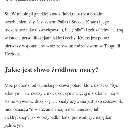
SiłaW mitologii greckiej kratos (lub kratos) jest boskim
uosobieniem siły. Jest synem Pallas i Styksu. Kratos i jego
rodzeństwo nike (“zwycięstwo”), bia (“siła”) i zelus (“chwała”) są
w istocie personifikacjami jakiejś cechy. Kratos jest po raz
pierwszy wspomniany wraz ze swoim rodzeństwem w Teogonii
Hezjoda.
Jakie jest słowo źródłowe mocy?
Moc pochodzi od łacińskiego słowa potere, które oznacza “być
zdolnym”. ale rzeczy z mocą są czymś więcej niż zdolne – są w
stanie wywierać dużą siłę. … kiedy używana jest jako czasownik,
moc oznacza “dostarczanie energii mechanicznej lub
elektrycznej”, jak w przypadku łodzi podwodnej z napędem
jądrowym.