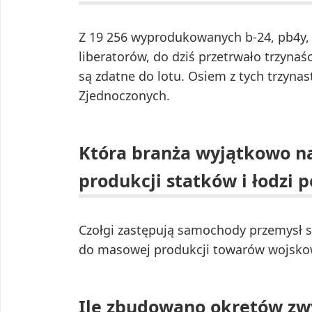
Z 19 256 wyprodukowanych b-24, pb4y, l
liberatorów, do dziś przetrwało trzyna
są zdatne do lotu. Osiem z tych trzyna
Zjednoczonych.
Która branża wyjątkowo n
produkcji statków i łodzi
Czołgi zastępują samochody przemysł
do masowej produkcji towarów wojsko
Ile zbudowano okrętów zw