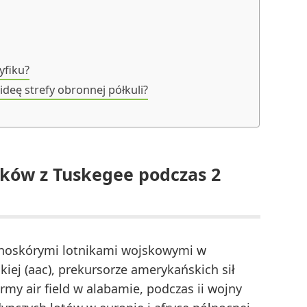
yfiku?
ideę strefy obronnej półkuli?
ników z Tuskegee podczas 2
arnoskórymi lotnikami wojskowymi w
ej (aac), prekursorze amerykańskich sił
my air field w alabamie, podczas ii wojny