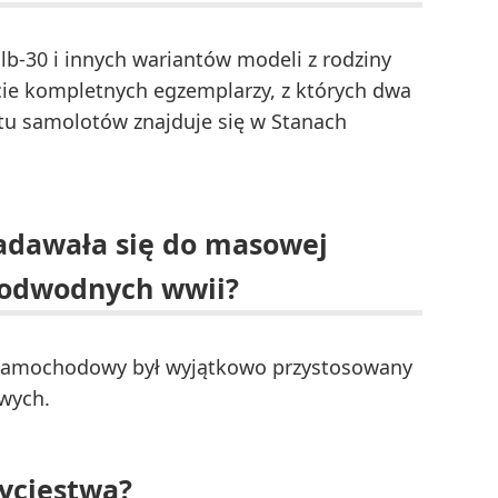
b-30 i innych wariantów modeli z rodziny
ście kompletnych egzemplarzy, z których dwa
stu samolotów znajduje się w Stanach
adawała się do masowej
 podwodnych wwii?
 samochodowy był wyjątkowo przystosowany
wych.
ycięstwa?