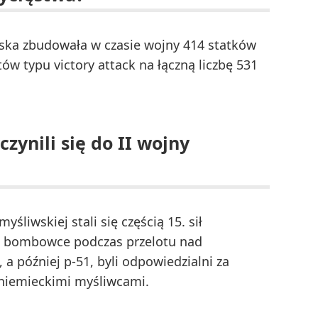
ska zbudowała w czasie wojny 414 statków
ów typu victory attack na łączną liczbę 531
czynili się do II wojny
yśliwskiej stali się częścią 15. sił
e bombowce podczas przelotu nad
 a później p-51, byli odpowiedzialni za
iemieckimi myśliwcami.