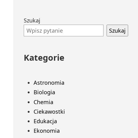
Przejdź
Szukaj
do
Szukaj
stopki
Kategorie
Astronomia
Biologia
Chemia
Ciekawostki
Edukacja
Ekonomia