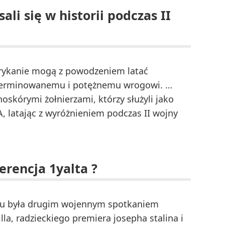
ali się w historii podczas II
erykanie mogą z powodzeniem latać
terminowanemu i potężnemu wrogowi. …
noskórymi żołnierzami, którzy służyli jako
A, latając z wyróżnieniem podczas II wojny
erencja 1yalta ?
oku była drugim wojennym spotkaniem
la, radzieckiego premiera josepha stalina i