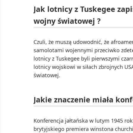
Jak lotnicy z Tuskegee zapis
wojny światowej ?
Czuli, że muszą udowodnić, że afroam
samolotami wojennymi przeciwko zde
lotnicy z Tuskegee byli pierwszymi czar
lotnicy wojskowi w siłach zbrojnych US
światowej.
Jakie znaczenie miała konf
Konferencja jałtańska w lutym 1945 r
brytyjskiego premiera winstona churchil