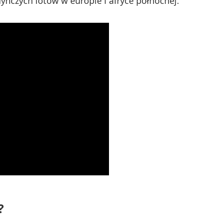
nczych lotów w europie i afryce północnej.
?