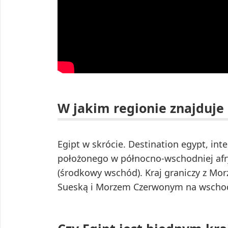
W jakim regionie znajduje 
Egipt w skrócie. Destination egypt, int
położonego w północno-wschodniej afryc
(środkowy wschód). Kraj graniczy z M
Sueską i Morzem Czerwonym na wschod