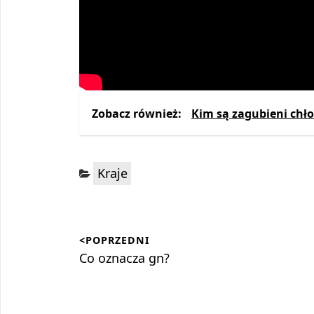
Zobacz również:
Kim są zagubieni chł
Kategorie:
Kraje
Nawigacja
<POPRZEDNI
wpisu
Poprzedni
Co oznacza gn?
wpis: