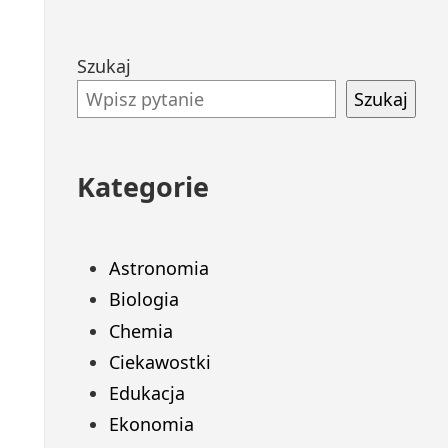
Przejdź
Szukaj
do
Szukaj
stopki
Kategorie
Astronomia
Biologia
Chemia
Ciekawostki
Edukacja
Ekonomia