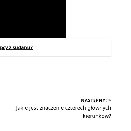
opcy z sudanu?
NASTĘPNY: >
Następny
Jakie jest znaczenie czterech głównych
wpis:
kierunków?