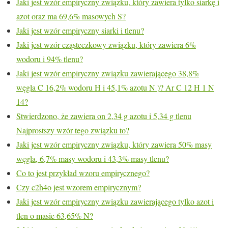
Jaki jest wzór empiryczny związku, który zawiera tylko siarkę i
azot oraz ma 69,6% masowych S?
Jaki jest wzór empiryczny siarki i tlenu?
Jaki jest wzór cząsteczkowy związku, który zawiera 6%
wodoru i 94% tlenu?
Jaki jest wzór empiryczny związku zawierającego 38,8%
węgla C 16,2% wodoru H i 45,1% azotu N )? Ar C 12 H 1 N
14?
Stwierdzono, że zawiera on 2,34 g azotu i 5,34 g tlenu
Najprostszy wzór tego związku to?
Jaki jest wzór empiryczny związku, który zawiera 50% masy
węgla, 6,7% masy wodoru i 43,3% masy tlenu?
Co to jest przykład wzoru empirycznego?
Czy c2h4o jest wzorem empirycznym?
Jaki jest wzór empiryczny związku zawierającego tylko azot i
tlen o masie 63,65% N?