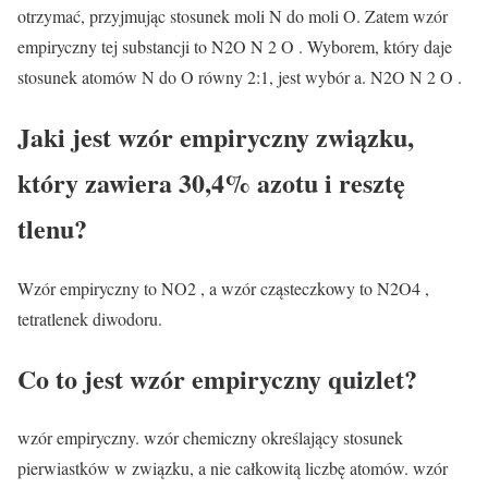
otrzymać, przyjmując stosunek moli N do moli O. Zatem wzór
empiryczny tej substancji to N2O N 2 O . Wyborem, który daje
stosunek atomów N do O równy 2:1, jest wybór a. N2O N 2 O .
Jaki jest wzór empiryczny związku,
który zawiera 30,4% azotu i resztę
tlenu?
Wzór empiryczny to NO2 , a wzór cząsteczkowy to N2O4 ,
tetratlenek diwodoru.
Co to jest wzór empiryczny quizlet?
wzór empiryczny. wzór chemiczny określający stosunek
pierwiastków w związku, a nie całkowitą liczbę atomów. wzór