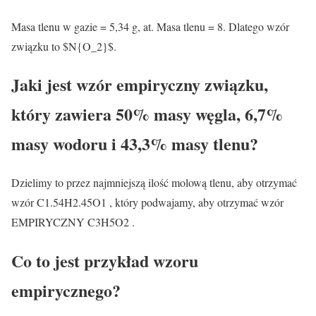
Masa tlenu w gazie = 5,34 g, at. Masa tlenu = 8. Dlatego wzór
związku to $N{O_2}$.
Jaki jest wzór empiryczny związku,
który zawiera 50% masy węgla, 6,7%
masy wodoru i 43,3% masy tlenu?
Dzielimy to przez najmniejszą ilość molową tlenu, aby otrzymać
wzór C1.54H2.45O1 , który podwajamy, aby otrzymać wzór
EMPIRYCZNY C3H5O2 .
Co to jest przykład wzoru
empirycznego?