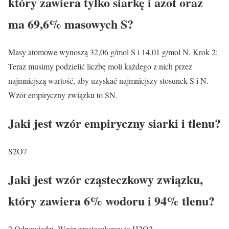
który zawiera tylko siarkę i azot oraz
ma 69,6% masowych S?
Masy atomowe wynoszą 32,06 g/mol S i 14,01 g/mol N. Krok 2:
Teraz musimy podzielić liczbę moli każdego z nich przez
najmniejszą wartość, aby uzyskać najmniejszy stosunek S i N.
Wzór empiryczny związku to SN.
Jaki jest wzór empiryczny siarki i tlenu?
S2O7
Jaki jest wzór cząsteczkowy związku,
który zawiera 6% wodoru i 94% tlenu?
2 Odpowiedzi. Wzór cząsteczkowy to H2O2 .