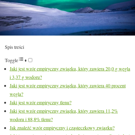
Spis treści
Toggle
Jaki jest wzór empiryczny związku, który zawiera 20,0 g węgla
i 3,37 g wodoru?
Jaki jest wzór empiryczny związku, który zawiera 40 procent
węgla?
Jaki jest wzór empiryczny tlenu?
Jaki jest wzór empiryczny związku, który zawiera 11,2%
wodoru i 88,8% tlenu?
Jak znaleźć wzór empiryczny i cząsteczkowy związku?