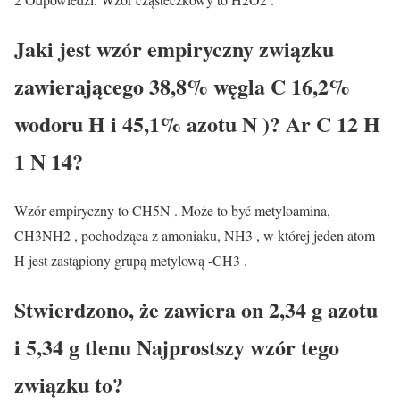
Jaki jest wzór empiryczny związku
zawierającego 38,8% węgla C 16,2%
wodoru H i 45,1% azotu N )? Ar C 12 H
1 N 14?
Wzór empiryczny to CH5N . Może to być metyloamina,
CH3NH2 , pochodząca z amoniaku, NH3 , w której jeden atom
H jest zastąpiony grupą metylową -CH3 .
Stwierdzono, że zawiera on 2,34 g azotu
i 5,34 g tlenu Najprostszy wzór tego
związku to?