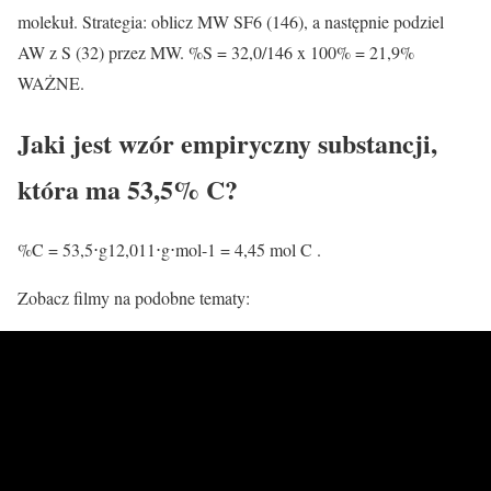
molekuł. Strategia: oblicz MW SF6 (146), a następnie podziel
AW z S (32) przez MW. %S = 32,0/146 x 100% = 21,9%
WAŻNE.
Jaki jest wzór empiryczny substancji,
która ma 53,5% C?
%C = 53,5⋅g12,011⋅g⋅mol-1 = 4,45 mol C .
Zobacz filmy na podobne tematy: