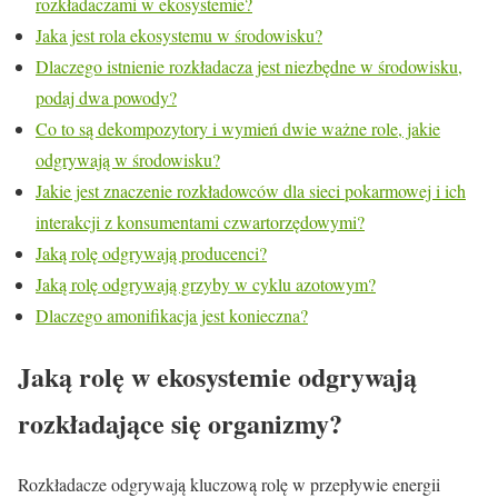
rozkładaczami w ekosystemie?
Jaka jest rola ekosystemu w środowisku?
Dlaczego istnienie rozkładacza jest niezbędne w środowisku,
podaj dwa powody?
Co to są dekompozytory i wymień dwie ważne role, jakie
odgrywają w środowisku?
Jakie jest znaczenie rozkładowców dla sieci pokarmowej i ich
interakcji z konsumentami czwartorzędowymi?
Jaką rolę odgrywają producenci?
Jaką rolę odgrywają grzyby w cyklu azotowym?
Dlaczego amonifikacja jest konieczna?
Jaką rolę w ekosystemie odgrywają
rozkładające się organizmy?
Rozkładacze odgrywają kluczową rolę w przepływie energii