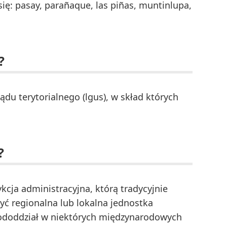
się: pasay, parañaque, las piñas, muntinlupa,
?
du terytorialnego (lgus), w skład których
?
dykcja administracyjna, którą tradycyjnie
yć regionalna lub lokalna jednostka
ododdział w niektórych międzynarodowych