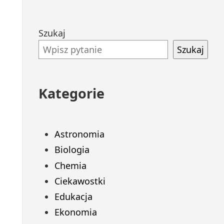
Przejdź
Szukaj
do
Szukaj
stopki
Kategorie
Astronomia
Biologia
Chemia
Ciekawostki
Edukacja
Ekonomia