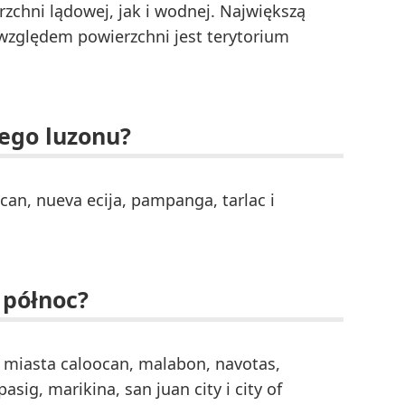
chni lądowej, jak i wodnej. Największą
 względem powierzchni jest terytorium
nego luzonu?
acan, nueva ecija, pampanga, tarlac i
 północ?
 miasta caloocan, malabon, navotas,
sig, marikina, san juan city i city of