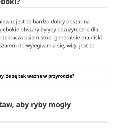
ęboki?
nieważ jest to bardzo dobry obszar na
 głębokie obszary byłyby bezużyteczne dla
przekracza osiem stóp, generalnie ma niski
zarem do wylegiwania się, więc jest to
by, że są tak ważne w przyrodzie?
staw, aby ryby mogły