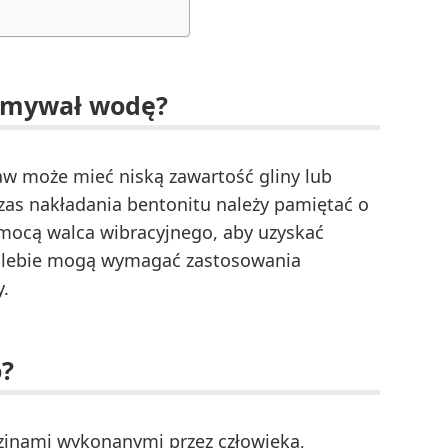
zymywał wodę?
aw może mieć niską zawartość gliny lub
as nakładania bentonitu należy pamiętać o
mocą walca wibracyjnego, aby uzyskać
j glebie mogą wymagać zastosowania
.
o?
zinami wykonanymi przez człowieka,