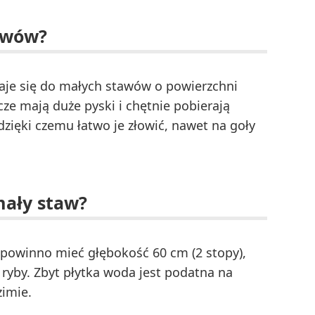
tawów?
aje się do małych stawów o powierzchni
cze mają duże pyski i chętnie pobierają
zięki czemu łatwo je złowić, nawet na goły
mały staw?
powinno mieć głębokość 60 cm (2 stopy),
i ryby. Zbyt płytka woda jest podatna na
zimie.