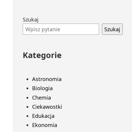
Przejdź
Szukaj
do
Szukaj
stopki
Kategorie
Astronomia
Biologia
Chemia
Ciekawostki
Edukacja
Ekonomia