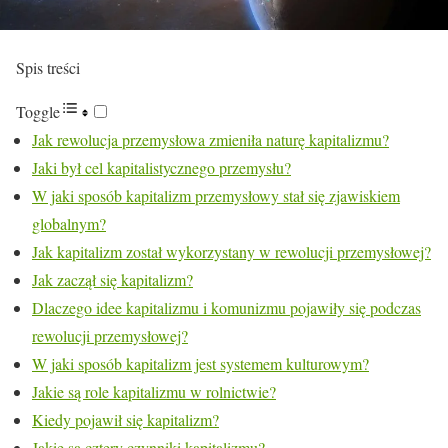
Spis treści
Toggle
Jak rewolucja przemysłowa zmieniła naturę kapitalizmu?
Jaki był cel kapitalistycznego przemysłu?
W jaki sposób kapitalizm przemysłowy stał się zjawiskiem
globalnym?
Jak kapitalizm został wykorzystany w rewolucji przemysłowej?
Jak zaczął się kapitalizm?
Dlaczego idee kapitalizmu i komunizmu pojawiły się podczas
rewolucji przemysłowej?
W jaki sposób kapitalizm jest systemem kulturowym?
Jakie są role kapitalizmu w rolnictwie?
Kiedy pojawił się kapitalizm?
Jakie są cztery czynniki kapitalizmu?