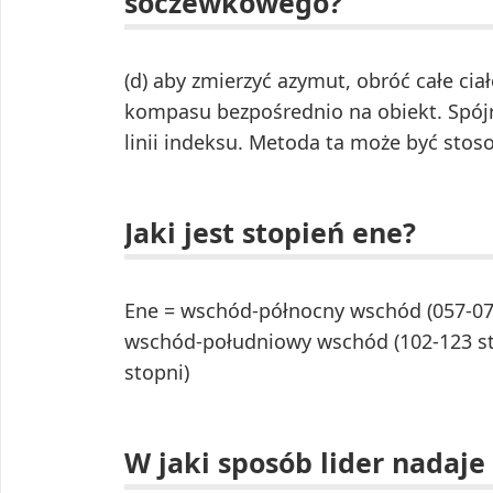
soczewkowego?
(d) aby zmierzyć azymut, obróć całe cia
kompasu bezpośrednio na obiekt. Spójrz
linii indeksu. Metoda ta może być sto
Jaki jest stopień ene?
Ene = wschód-północny wschód (057-078
wschód-południowy wschód (102-123 st
stopni)
W jaki sposób lider nadaje