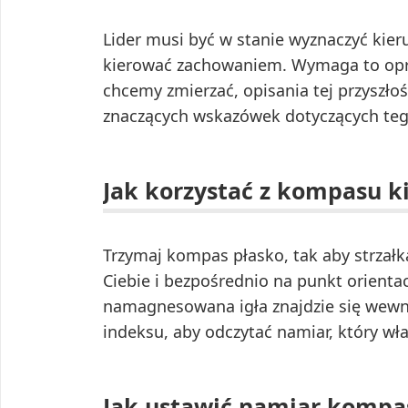
Lider musi być w stanie wyznaczyć kier
kierować zachowaniem. Wymaga to opra
chcemy zmierzać, opisania tej przyszło
znaczących wskazówek dotyczących tego
Jak korzystać z kompasu k
Trzymaj kompas płasko, tak aby strzał
Ciebie i bezpośrednio na punkt orientac
namagnesowana igła znajdzie się wewnątr
indeksu, aby odczytać namiar, który wł
Jak ustawić namiar kompa