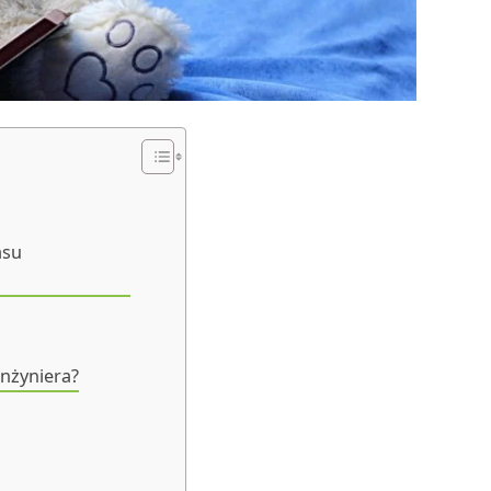
asu
nżyniera?