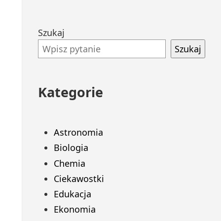
Przejdź
Szukaj
do
Szukaj
stopki
Kategorie
Astronomia
Biologia
Chemia
Ciekawostki
Edukacja
Ekonomia