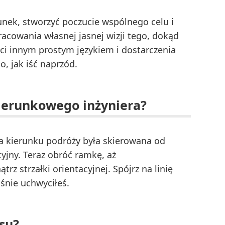
unek, stworzyć poczucie wspólnego celu i
cowania własnej jasnej wizji tego, dokąd
ści innym prostym językiem i dostarczenia
, jak iść naprzód.
ierunkowego inżyniera?
ka kierunku podróży była skierowana od
yjny. Teraz obróć ramkę, aż
z strzałki orientacyjnej. Spójrz na linię
aśnie uchwyciłeś.
su?