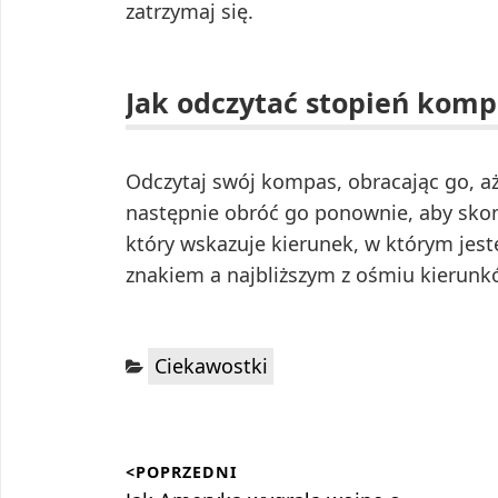
zatrzymaj się.
Jak odczytać stopień kom
Odczytaj swój kompas, obracając go, aż
następnie obróć go ponownie, aby skom
który wskazuje kierunek, w którym jest
znakiem a najbliższym z ośmiu kierunków
Kategorie:
Ciekawostki
Nawigacja
<POPRZEDNI
wpisu