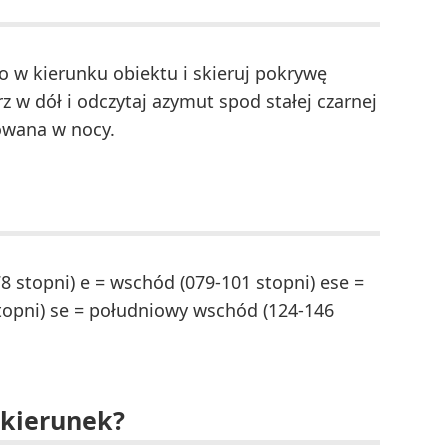
ło w kierunku obiektu i skieruj pokrywę
 w dół i odczytaj azymut spod stałej czarnej
sowana w nocy.
 stopni) e = wschód (079-101 stopni) ese =
opni) se = południowy wschód (124-146
 kierunek?