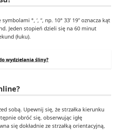
symbolami °, ‘, “, np. 10° 33’ 19” oznacza kąt
nd. Jeden stopień dzieli się na 60 minut
ekund (łuku).
do wydzielania śliny?
nline?
ed sobą. Upewnij się, że strzałka kierunku
tępnie obróć się, obserwując igłę
a się dokładnie ze strzałką orientacyjną,