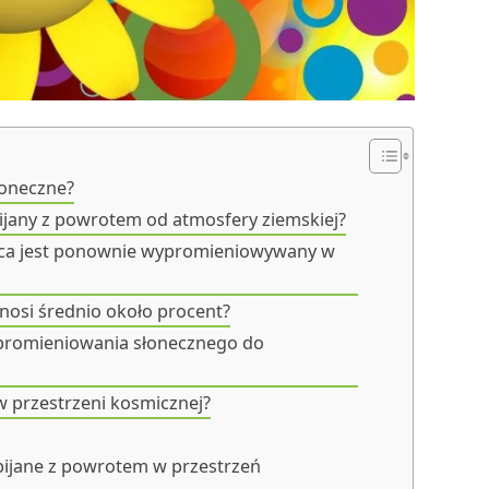
łoneczne?
dbijany z powrotem od atmosfery ziemskiej?
ońca jest ponownie wypromieniowywany w
ynosi średnio około procent?
 promieniowania słonecznego do
w przestrzeni kosmicznej?
bijane z powrotem w przestrzeń