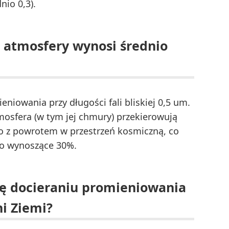
nio 0,3).
j atmosfery wynosi średnio
niowania przy długości fali bliskiej 0,5 um.
atmosfera (w tym jej chmury) przekierowują
 z powrotem w przestrzeń kosmiczną, co
edo wynoszące 30%.
ię docieraniu promieniowania
i Ziemi?