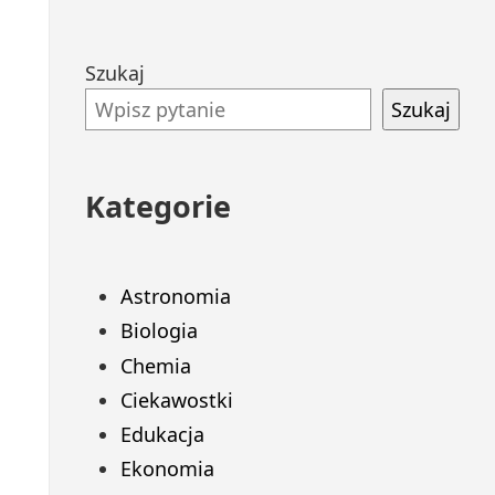
Przejdź
Szukaj
do
Szukaj
stopki
Kategorie
Astronomia
Biologia
Chemia
Ciekawostki
Edukacja
Ekonomia