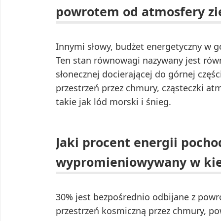
powrotem od atmosfery zi
Innymi słowy, budżet energetyczny w gó
Ten stan równowagi nazywany jest równ
słonecznej docierającej do górnej częś
przestrzeń przez chmury, cząsteczki at
takie jak lód morski i śnieg.
Jaki procent energii pocho
wypromieniowywany w ki
30% jest bezpośrednio odbijane z pow
przestrzeń kosmiczną przez chmury, pow