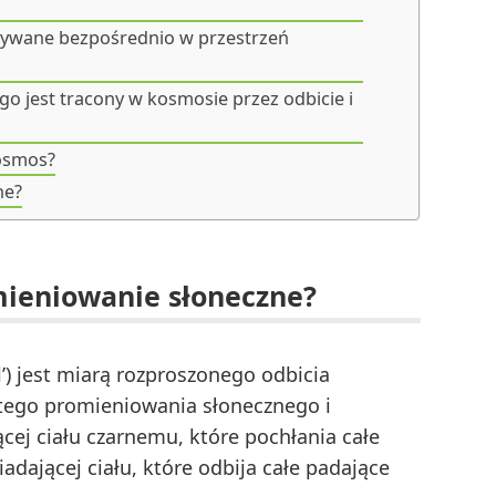
owywane bezpośrednio w przestrzeń
o jest tracony w kosmosie przez odbicie i
kosmos?
ne?
mieniowanie słoneczne?
el’) jest miarą rozproszonego odbicia
tego promieniowania słonecznego i
cej ciału czarnemu, które pochłania całe
dającej ciału, które odbija całe padające