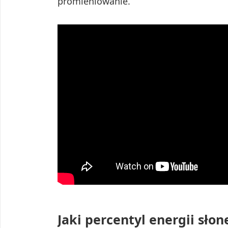
promieniowanie.
Jaki percentyl energii słon