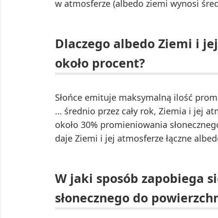
w atmosferze (albedo ziemi wynosi śred
Dlaczego albedo Ziemi i je
około procent?
Słońce emituje maksymalną ilość promie
… średnio przez cały rok, Ziemia i jej 
około 30% promieniowania słonecznego
daje Ziemi i jej atmosferze łączne alb
W jaki sposób zapobiega s
słonecznego do powierzchn