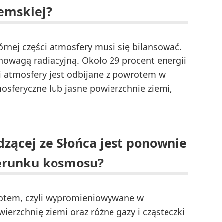
emskiej?
rnej części atmosfery musi się bilansować.
owagą radiacyjną. Około 29 procent energii
ci atmosfery jest odbijane z powrotem w
mosferyczne lub jasne powierzchnie ziemi,
dzącej ze Słońca jest ponownie
erunku kosmosu?
rotem, czyli wypromieniowywane w
ierzchnię ziemi oraz różne gazy i cząsteczki