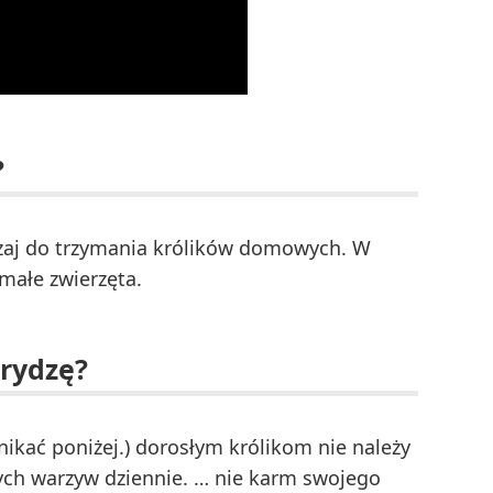
?
yczaj do trzymania królików domowych. W
małe zwierzęta.
urydzę?
nikać poniżej.) dorosłym królikom nie należy
żych warzyw dziennie. … nie karm swojego