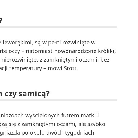
?
 leworękimi, są w pełni rozwinięte w
rte oczy – natomiast nowonarodzone króliki,
 nierozwinięte, z zamkniętymi oczami, bez
acji temperatury – mówi Stott.
m czy samicą?
gniazdach wyścielonych futrem matki i
dzą się z zamkniętymi oczami, ale szybko
 gniazda po około dwóch tygodniach.