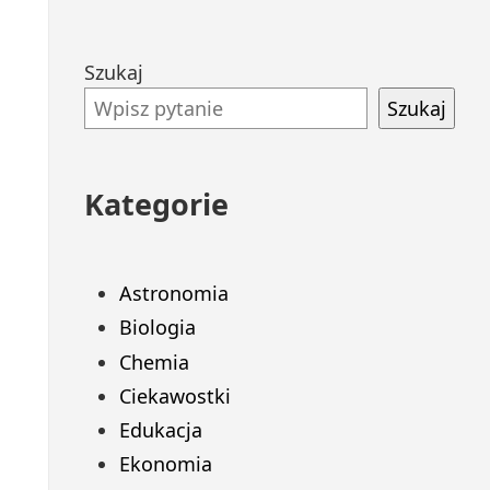
Przejdź
Szukaj
do
Szukaj
stopki
Kategorie
Astronomia
Biologia
Chemia
Ciekawostki
Edukacja
Ekonomia