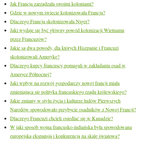
Jak Francja zarządzała swoimi koloniami?
Gdzie w nowym świecie kolonizowała Francja?
Dlaczego Francja skolonizowała Niger?
Jaki wydaje się być główny powód kolonizacji Wietnamu
przez Francuzów?
Jakie są dwa powody, dla których Hiszpanie i Francuzi
skolonizowali Amerykę?
Dlaczego kupcy francuscy pomagali w zakładaniu osad w
Ameryce Północnej?
Jaki wpływ na rozwój gospodarczy nowej francji miała
zmieniająca się polityka francuskiego rządu królewskiego?
Jakie zmiany w stylu życia i kulturze ludów Pierwszych
Narodów spowodowało przybycie osadników z Nowej Francji?
Dlaczego Francuzi chcieli osiedlać się w Kanadzie?
W jaki sposób wojna francusko-indiańska była spowodowana
europejską ekspansją i konkurencją na skalę światową?