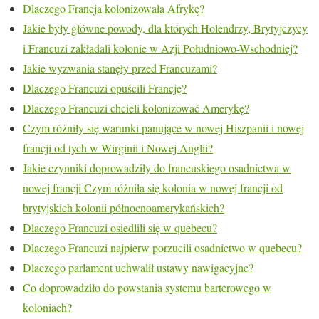
Dlaczego Francja kolonizowała Afrykę?
Jakie były główne powody, dla których Holendrzy, Brytyjczycy
i Francuzi zakładali kolonie w Azji Południowo-Wschodniej?
Jakie wyzwania stanęły przed Francuzami?
Dlaczego Francuzi opuścili Francję?
Dlaczego Francuzi chcieli kolonizować Amerykę?
Czym różniły się warunki panujące w nowej Hiszpanii i nowej
francji od tych w Wirginii i Nowej Anglii?
Jakie czynniki doprowadziły do francuskiego osadnictwa w
nowej francji Czym różniła się kolonia w nowej francji od
brytyjskich kolonii północnoamerykańskich?
Dlaczego Francuzi osiedlili się w quebecu?
Dlaczego Francuzi najpierw porzucili osadnictwo w quebecu?
Dlaczego parlament uchwalił ustawy nawigacyjne?
Co doprowadziło do powstania systemu barterowego w
koloniach?