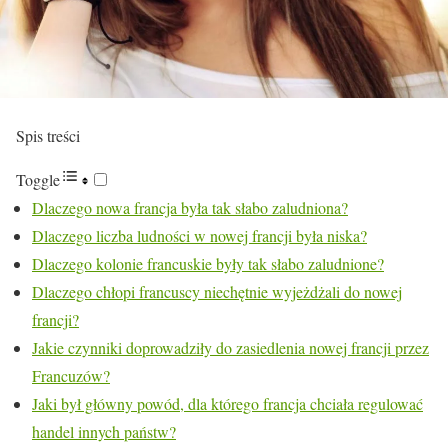
Spis treści
Toggle
Dlaczego nowa francja była tak słabo zaludniona?
Dlaczego liczba ludności w nowej francji była niska?
Dlaczego kolonie francuskie były tak słabo zaludnione?
Dlaczego chłopi francuscy niechętnie wyjeżdżali do nowej
francji?
Jakie czynniki doprowadziły do zasiedlenia nowej francji przez
Francuzów?
Jaki był główny powód, dla którego francja chciała regulować
handel innych państw?