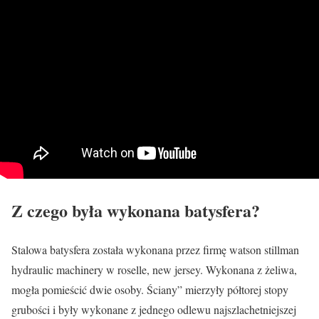
Z czego była wykonana batysfera?
Stalowa batysfera została wykonana przez firmę watson stillman
hydraulic machinery w roselle, new jersey. Wykonana z żeliwa,
mogła pomieścić dwie osoby. Ściany” mierzyły półtorej stopy
grubości i były wykonane z jednego odlewu najszlachetniejszej