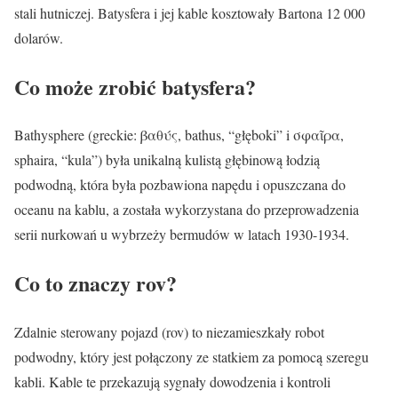
stali hutniczej. Batysfera i jej kable kosztowały Bartona 12 000
dolarów.
Co może zrobić batysfera?
Bathysphere (greckie: βαθύς, bathus, “głęboki” i σφαῖρα,
sphaira, “kula”) była unikalną kulistą głębinową łodzią
podwodną, która była pozbawiona napędu i opuszczana do
oceanu na kablu, a została wykorzystana do przeprowadzenia
serii nurkowań u wybrzeży bermudów w latach 1930-1934.
Co to znaczy rov?
Zdalnie sterowany pojazd (rov) to niezamieszkały robot
podwodny, który jest połączony ze statkiem za pomocą szeregu
kabli. Kable te przekazują sygnały dowodzenia i kontroli