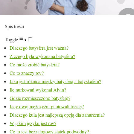
Spis treści
Toggle
Dlaczego batysfera jest ważna?
Z czego była wykonana batysfera?
Co może zrobić batysfera?
Co to znaczy rov?
Jaka jest różnica między batysferą a batyskafem?
Ile nurkowań wykonał Alvin?
Gdzie rozmieszczono batysferę?
Jacy dwaj mężczyźni pilotowali triestę?
Dlaczego kula jest najlepszą opcją dla zanurzenia?
W jakim języku jest rov?
Co to jest bezzałogowy statek podwodny?