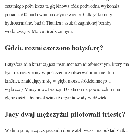
ostatniego półwiecza ta głębinowa łódź podwodna wykonała
ponad 4700 nurkowań na całym świecie. Odkrył kominy
hydrotermalne, badał Titanica i szukał zaginionej bomby
wodorowej w Morzu Śródziemnym.
Gdzie rozmieszczono batysferę?
Batysfera (dla km3net) jest instrumentem idiofonicznym, który ma
być rozmieszczony w połączeniu z obserwatorium neutrin
km3net, znajdującym się w głębi morza śródziemnego u
wybrzeży Marsylii we Francji. Działa on na powierzchni i na
głębokości, aby przekształcić drgania wody w dźwięk.
Jacy dwaj mężczyźni pilotowali triestę?
W dniu janu, jacques piccard i don walsh weszli na pokład statku