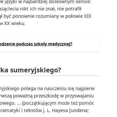
we języki w najbardziej dosłownym sensie:
ąclecia nikt ich nie znał, nie potrafił
czął być ponownie rozumiany w połowie XIX
w XX wieku.
odzenie podczas szkoły medycznej?
yka sumeryjskiego?
ryjskiego polega na nauczeniu się najpierw
erwszą poważną przeszkodę w przyswajaniu
inowego. … (początkującym może też pomóc
ramatyki i tekstów j. L. Hayesa [undena;