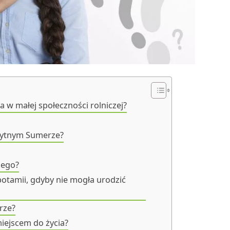
a w małej społeczności rolniczej?
ożytnym Sumerze?
iego?
potamii, gdyby nie mogła urodzić
rze?
miejscem do życia?