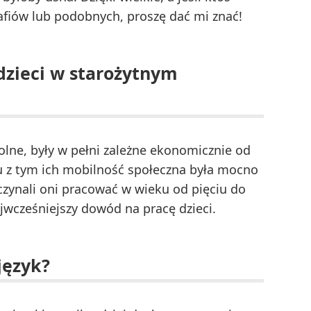
afiów lub podobnych, proszę dać mi znać!
dzieci w starożytnym
lne, były w pełni zależne ekonomicznie od
z tym ich mobilność społeczna była mocno
czynali oni pracować w wieku od pięciu do
jwcześniejszy dowód na pracę dzieci.
język?