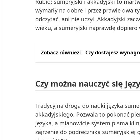
Rubio: sumeryjski i akkadyjski to mart
wymarły na dobre i przez prawie dwa tysi
odczytać, ani nie uczył. Akkadyjski za
wieku, a sumeryjski naprawdę dopiero 
Zobacz również:
Czy dostajesz wynagr
Czy można nauczyć się jęz
Tradycyjna droga do nauki języka sume
akkadyjskiego. Pozwala to pokonać pi
języka, a mianowicie system pisma kl
zajrzenie do podręcznika sumeryjskiej g