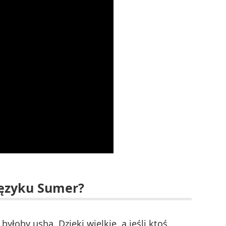
języku Sumer?
 byłoby usha. Dzięki wielkie, a jeśli ktoś