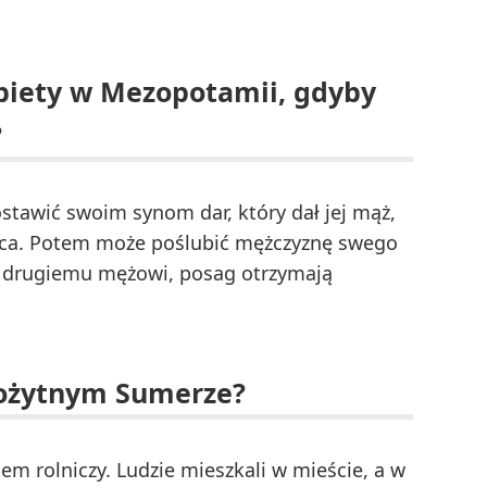
obiety w Mezopotamii, gdyby
?
ostawić swoim synom dar, który dał jej mąż,
jca. Potem może poślubić mężczyznę swego
mu drugiemu mężowi, posag otrzymają
rożytnym Sumerze?
m rolniczy. Ludzie mieszkali w mieście, a w