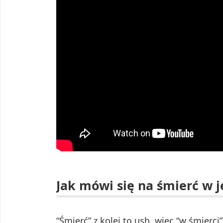
Jak mówi się na śmierć w 
“Śmierć” z kolei to ush, więc “w śmierci”