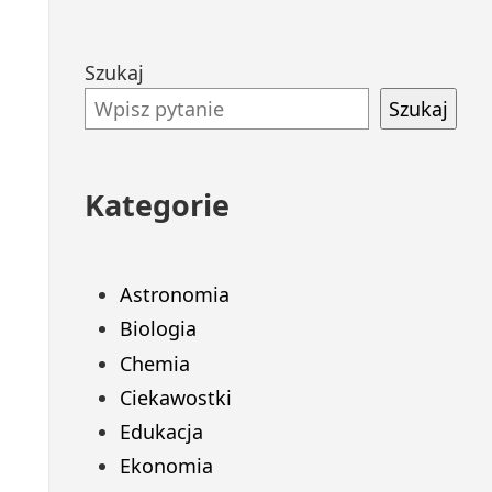
Przejdź
Szukaj
do
Szukaj
stopki
Kategorie
Astronomia
Biologia
Chemia
Ciekawostki
Edukacja
Ekonomia