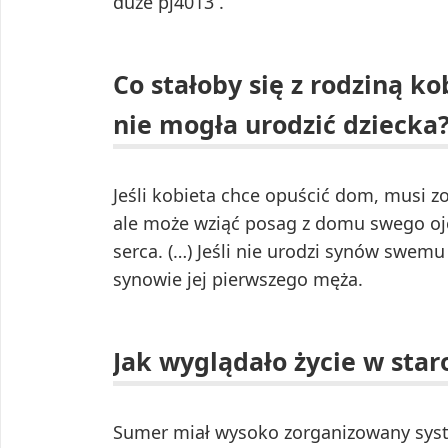
duże pj4013 .
Co stałoby się z rodziną k
nie mogła urodzić dziecka
Jeśli kobieta chce opuścić dom, musi z
ale może wziąć posag z domu swego o
serca. (…) Jeśli nie urodzi synów swe
synowie jej pierwszego męża.
Jak wyglądało życie w sta
Sumer miał wysoko zorganizowany syste