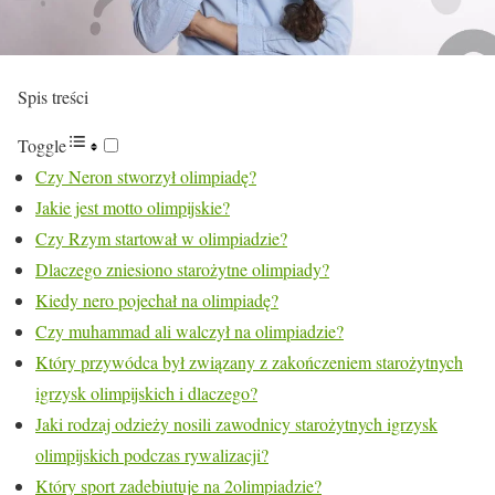
Spis treści
Toggle
Czy Neron stworzył olimpiadę?
Jakie jest motto olimpijskie?
Czy Rzym startował w olimpiadzie?
Dlaczego zniesiono starożytne olimpiady?
Kiedy nero pojechał na olimpiadę?
Czy muhammad ali walczył na olimpiadzie?
Który przywódca był związany z zakończeniem starożytnych
igrzysk olimpijskich i dlaczego?
Jaki rodzaj odzieży nosili zawodnicy starożytnych igrzysk
olimpijskich podczas rywalizacji?
Który sport zadebiutuje na 2olimpiadzie?