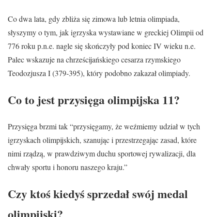
Co dwa lata, gdy zbliża się zimowa lub letnia olimpiada,
słyszymy o tym, jak igrzyska wystawiane w greckiej Olimpii od
776 roku p.n.e. nagle się skończyły pod koniec IV wieku n.e.
Palec wskazuje na chrześcijańskiego cesarza rzymskiego
Teodozjusza I (379-395), który podobno zakazał olimpiady.
Co to jest przysięga olimpijska 11?
Przysięga brzmi tak “przysięgamy, że weźmiemy udział w tych
igrzyskach olimpijskich, szanując i przestrzegając zasad, które
nimi rządzą, w prawdziwym duchu sportowej rywalizacji, dla
chwały sportu i honoru naszego kraju.”
Czy ktoś kiedyś sprzedał swój medal
olimpijski?