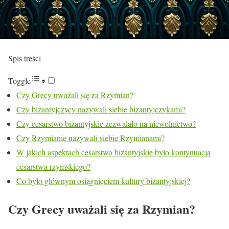
Spis treści
Toggle
Czy Grecy uważali się za Rzymian?
Czy bizantyjczycy nazywali siebie bizantyjczykami?
Czy cesarstwo bizantyjskie zezwalało na niewolnictwo?
Czy Rzymianie nazywali siebie Rzymianami?
W jakich aspektach cesarstwo bizantyjskie było kontynuacją
cesarstwa rzymskiego?
Co było głównym osiągnięciem kultury bizantyjskiej?
Czy Grecy uważali się za Rzymian?