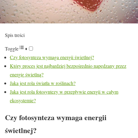
Spis treści
Toggle
Czy fotosynteza wymaga energii świetlnej?
Który proces jest najbardziej bezpośrednio napędzany przez
energię świetlną?
Jaka jest rola światła w roślinach?
Jaka jest rola fotosyntezy w przepływie energii w całym
ekosystemie?
Czy fotosynteza wymaga energii
świetlnej?