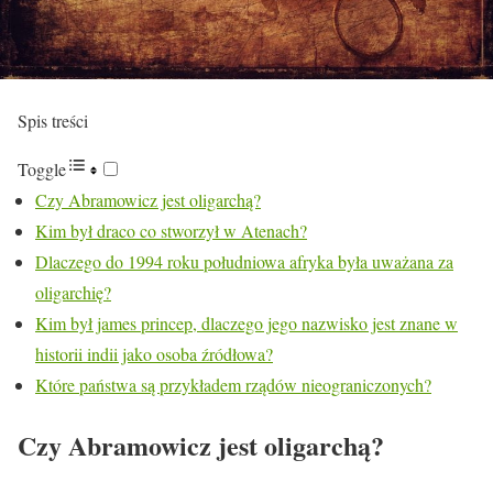
Spis treści
Toggle
Czy Abramowicz jest oligarchą?
Kim był draco co stworzył w Atenach?
Dlaczego do 1994 roku południowa afryka była uważana za
oligarchię?
Kim był james princep, dlaczego jego nazwisko jest znane w
historii indii jako osoba źródłowa?
Które państwa są przykładem rządów nieograniczonych?
Czy Abramowicz jest oligarchą?