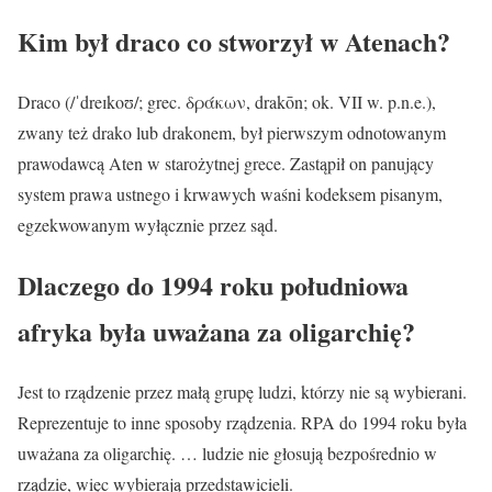
Kim był draco co stworzył w Atenach?
Draco (/ˈdreɪkoʊ/; grec. δράκων, drakōn; ok. VII w. p.n.e.),
zwany też drako lub drakonem, był pierwszym odnotowanym
prawodawcą Aten w starożytnej grece. Zastąpił on panujący
system prawa ustnego i krwawych waśni kodeksem pisanym,
egzekwowanym wyłącznie przez sąd.
Dlaczego do 1994 roku południowa
afryka była uważana za oligarchię?
Jest to rządzenie przez małą grupę ludzi, którzy nie są wybierani.
Reprezentuje to inne sposoby rządzenia. RPA do 1994 roku była
uważana za oligarchię. … ludzie nie głosują bezpośrednio w
rządzie, więc wybierają przedstawicieli.