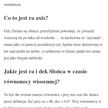
zenitalnym.
Co to jest ra axis?
Gdy Ziemia się obraca, przechylenie powoduje, że gwiazdy
wznoszą się po łuku od wschodu. … ta nachylona oś “azymutu”,
znana jako oś prawej ascendencji (ra), będzie teraz skierowana w
ten sam punkt na niebie, co północna oś Ziemi; punkt ten znany
jest jako biegun niebieski.
Jakie jest ra i dek Słońca w czasie
równonocy wiosennej?
To być the wernal (marsz) równonoc i przy ten czas the słońce,
przez definicja, być przy ra = 0h, dec = 0.0°. Przy równonocy w
każdym miejscu na ziemi słońce spędza 12 godzin nad