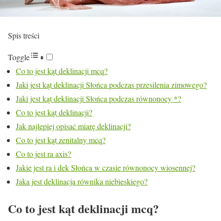
Spis treści
Toggle
Co to jest kąt deklinacji mcq?
Jaki jest kąt deklinacji Słońca podczas przesilenia zimowego?
Jaki jest kąt deklinacji Słońca podczas równonocy *?
Co to jest kąt deklinacji?
Jak najlepiej opisać miarę deklinacji?
Co to jest kąt zenitalny mcq?
Co to jest ra axis?
Jakie jest ra i dek Słońca w czasie równonocy wiosennej?
Jaka jest deklinacja równika niebieskiego?
Co to jest kąt deklinacji mcq?