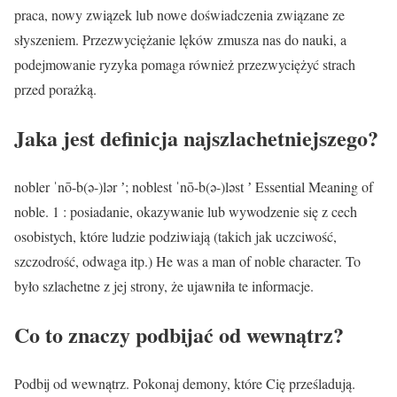
praca, nowy związek lub nowe doświadczenia związane ze
słyszeniem. Przezwyciężanie lęków zmusza nas do nauki, a
podejmowanie ryzyka pomaga również przezwyciężyć strach
przed porażką.
Jaka jest definicja najszlachetniejszego?
nobler ˈnō-b(ə-)lər ʼ; noblest ˈnō-b(ə-)ləst ʼ Essential Meaning of
noble. 1 : posiadanie, okazywanie lub wywodzenie się z cech
osobistych, które ludzie podziwiają (takich jak uczciwość,
szczodrość, odwaga itp.) He was a man of noble character. To
było szlachetne z jej strony, że ujawniła te informacje.
Co to znaczy podbijać od wewnątrz?
Podbij od wewnątrz. Pokonaj demony, które Cię prześladują.