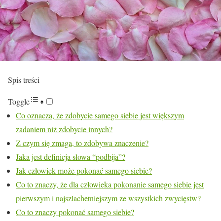
Spis treści
Toggle
Co oznacza, że zdobycie samego siebie jest większym
zadaniem niż zdobycie innych?
Z czym się zmaga, to zdobywa znaczenie?
Jaka jest definicja słowa “podbija”?
Jak człowiek może pokonać samego siebie?
Co to znaczy, że dla człowieka pokonanie samego siebie jest
pierwszym i najszlachetniejszym ze wszystkich zwycięstw?
Co to znaczy pokonać samego siebie?