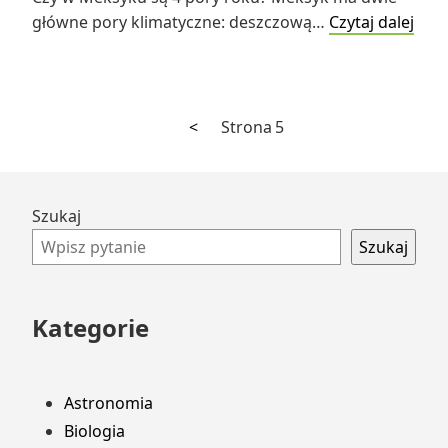
Jakie
główne pory klimatyczne: deszczową…
Czytaj dalej
są
najg
mies
w
Poprzednia
Stronicowanie
<
Strona
5
Mek
strona
wpisów
Przejdź
Szukaj
do
Szukaj
stopki
Kategorie
Astronomia
Biologia