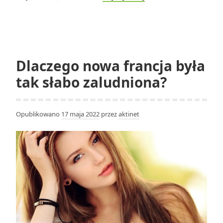
trudno
jest
obywatelowi
USA
przenieść
Dlaczego nowa francja była
się
tak słabo zaludniona?
do
Australii?
Opublikowano
17 maja 2022
przez
aktinet