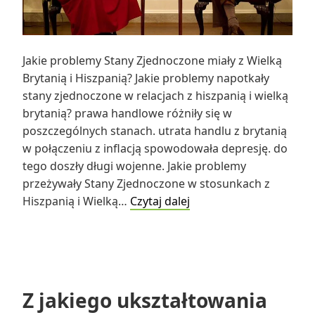
Jakie problemy Stany Zjednoczone miały z Wielką
Brytanią i Hiszpanią? Jakie problemy napotkały
stany zjednoczone w relacjach z hiszpanią i wielką
brytanią? prawa handlowe różniły się w
poszczególnych stanach. utrata handlu z brytanią
w połączeniu z inflacją spowodowała depresję. do
tego doszły długi wojenne. Jakie problemy
przeżywały Stany Zjednoczone w stosunkach z
Jakie
Hiszpanią i Wielką…
Czytaj dalej
problemy
Stany
Zjednoczone
miały
z
Z jakiego ukształtowania
Wielką