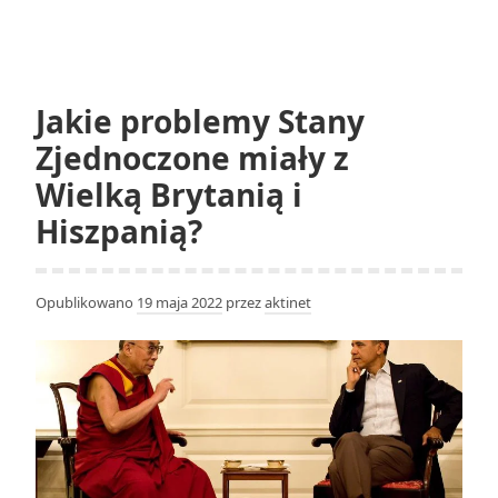
przytoczyć
informacje
ze
spisu
Jakie problemy Stany
powszechnego?
Zjednoczone miały z
Wielką Brytanią i
Hiszpanią?
Opublikowano
19 maja 2022
przez
aktinet