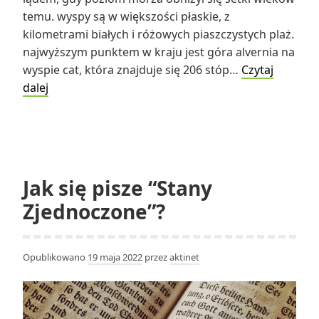
temu. wyspy są w większości płaskie, z
kilometrami białych i różowych piaszczystych plaż.
najwyższym punktem w kraju jest góra alvernia na
wyspie cat, która znajduje się 206 stóp…
Czytaj
Z
dalej
jakiego
ukształtowania
terenu
składają
się
Jak się pisze “Stany
bahamy?
Zjednoczone”?
Opublikowano
19 maja 2022
przez
aktinet