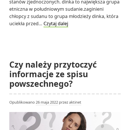
stanów zjednoczonych. dinka to największa grupa
etniczna w południowym sudanie.zaginieni
chłopcy z sudanu to grupa młodzieży dinka, która
Kim
uciekła przed…
Czytaj dalej
są
zagubieni
chłopcy
z
sudanu?
Czy należy przytoczyć
informacje ze spisu
powszechnego?
Opublikowano
26 maja 2022
przez
aktinet