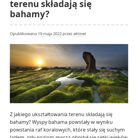
terenu składają się
Brytanią
bahamy?
i
Hiszpanią?
Opublikowano
19 maja 2022
przez
aktinet
Z jakiego ukształtowania terenu składają się
bahamy? Wyspy bahama powstały w wyniku
powstania raf koralowych, które stały się suchym
lądem, gdy poziom morza obniżył się setki wieków