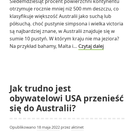
Siedemdziesiąt procent powierzchni kontynentu
otrzymuje rocznie mniej niż 500 mm deszczu, co
klasyfikuje większość Australii jako suchą lub
półsuchą. choć pustynie simpsona i wielka victoria
są najbardziej znane, w Australii znajduje się w
sumie 10 pustyń. W którym kraju nie ma jeziora?
Ile
Na przykład bahamy, Malta i…
Czytaj dalej
pustyń
znajduje
się
w
Australii?
Jak trudno jest
obywatelowi USA przenieść
się do Australii?
Opublikowano
18 maja 2022
przez
aktinet