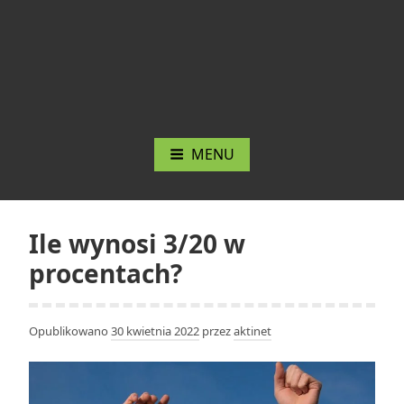
MENU
Ile wynosi 3/20 w
procentach?
Opublikowano
30 kwietnia 2022
przez
aktinet