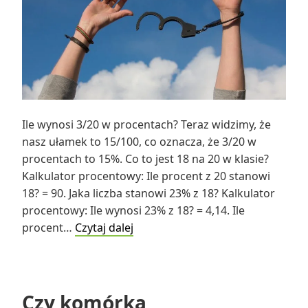
Ile wynosi 3/20 w procentach? Teraz widzimy, że
nasz ułamek to 15/100, co oznacza, że 3/20 w
procentach to 15%. Co to jest 18 na 20 w klasie?
Kalkulator procentowy: Ile procent z 20 stanowi
18? = 90. Jaka liczba stanowi 23% z 18? Kalkulator
procentowy: Ile wynosi 23% z 18? = 4,14. Ile
Ile
procent…
Czytaj dalej
wynosi
3/20
w
procentach?
Czy komórka