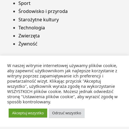
Sport
Środowisko i przyroda
Starożytne kultury
Technologia
Zwierzęta
Żywność
Ostatnie wpisy
W naszej witrynie internetowej używamy plików cookie,
aby zapewnić użytkownikom jak najlepsze korzystanie z
witryny poprzez zapamiętywanie ich preferencji i
powtarzalność wizyt. Klikając przycisk "Akceptuj
Jak wybierani są przywódcy w demokracji?
wszystko", użytkownik wyraża zgodę na wykorzystanie
Jakie są zagrożenia związane z globalizacją?
WSZYSTKICH plików cookie. Możesz jednak odwiedzić
stronę "Ustawienia plików cookie", aby wyrazić zgodę w
Jakie jest inne słowo określające siłę?
sposób kontrolowany.
Czy można uczyć się robotyki w domu?
Akceptuj wszystko
Odrzuć wszystko
Jakie jest 5 poziomów aktywności
gospodarczej?