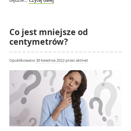
będzie…
Czytaj dalej
tablice
z
Dubaju
kosztują
Co jest mniejsze od
tak
centymetrów?
dużo?
Opublikowano
30 kwietnia 2022
przez
aktinet