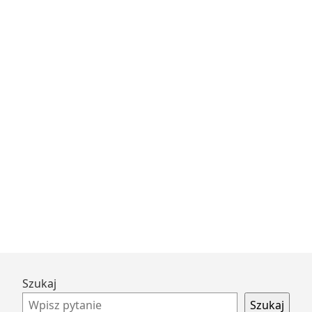
spalania?
Przejdź
Szukaj
do
Szukaj