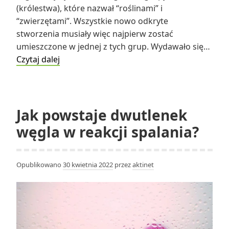
(królestwa), które nazwał “roślinami” i
“zwierzętami”. Wszystkie nowo odkryte
stworzenia musiały więc najpierw zostać
umieszczone w jednej z tych grup. Wydawało się…
Dlaczego
Czytaj dalej
system
klasyfikacji
stworzony
przez
Jak powstaje dwutlenek
Karola
węgla w reakcji spalania?
Linneusza
został
określony
Opublikowano
30 kwietnia 2022
przez
aktinet
jako
system
naturalny?