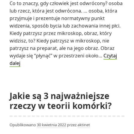
Co to znaczy, gdy człowiek jest odwrócony? osoba
lub rzecz, która jest odwrócona. … osoba, która
przyjmuje i prezentuje normatywny punkt
widzenia, sposób bycia lub zachowania innej płci.
Kiedy patrzysz przez mikroskop, obraz, który
widzisz, to? Kiedy patrzysz w mikroskop, nie
patrzysz na preparat, ale na jego obraz. Obraz
wydaje się “płynąć” w przestrzeni około…
Czytaj
Co
dalej
to
znaczy,
gdy
człowiek
Jakie są 3 najważniejsze
jest
rzeczy w teorii komórki?
odwrócony?
Opublikowano
30 kwietnia 2022
przez
aktinet