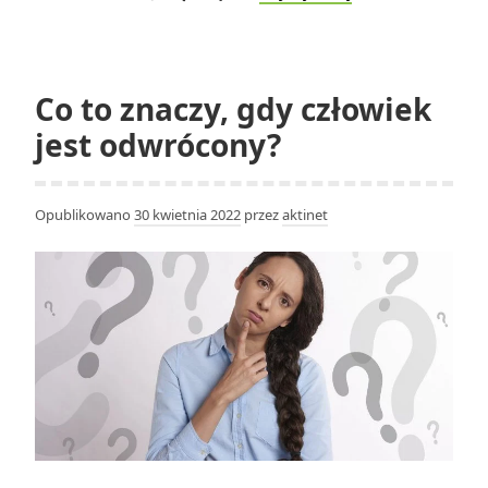
rolę
w
wojnie
rewolucyjnej
Co to znaczy, gdy człowiek
odegrali
jest odwrócony?
Afroamerykanie
i
rdzenni
Opublikowano
30 kwietnia 2022
przez
aktinet
Amerykanie?