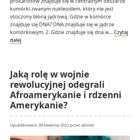
prokariotów znajduje się w centralnym obszarze
komórki zwanym nukleoidem, który nie jest
otoczony błoną jądrową. Gdzie w komórce
znajduje się DNA? DNA znajduje się w jądrze
komórkowym. 2. Gdzie znajduje się dna w…
Czytaj
Czy
dalej
komórka
prokariotyczna
ma
DNA?
Jaką rolę w wojnie
rewolucyjnej odegrali
Afroamerykanie i rdzenni
Amerykanie?
Opublikowano
30 kwietnia 2022
przez
aktinet