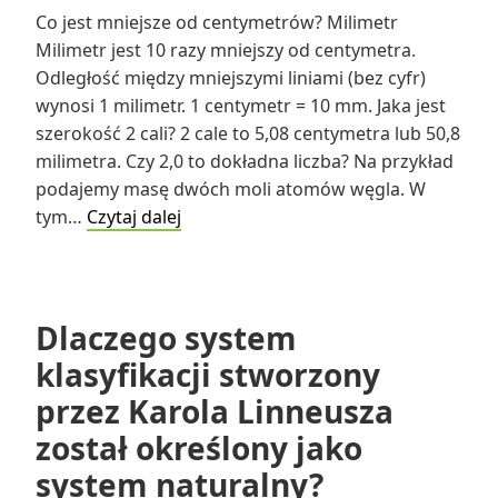
Co jest mniejsze od centymetrów? Milimetr
Milimetr jest 10 razy mniejszy od centymetra.
Odległość między mniejszymi liniami (bez cyfr)
wynosi 1 milimetr. 1 centymetr = 10 mm. Jaka jest
szerokość 2 cali? 2 cale to 5,08 centymetra lub 50,8
milimetra. Czy 2,0 to dokładna liczba? Na przykład
podajemy masę dwóch moli atomów węgla. W
Co
tym…
Czytaj dalej
jest
mniejsze
od
centymetrów?
Dlaczego system
klasyfikacji stworzony
przez Karola Linneusza
został określony jako
system naturalny?