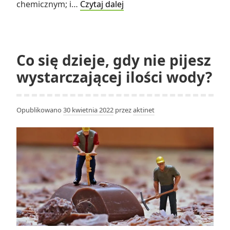
Jakie
chemicznym; i…
Czytaj dalej
są
3
najważniejsze
rzeczy
Co się dzieje, gdy nie pijesz
w
wystarczającej ilości wody?
teorii
komórki?
Opublikowano
30 kwietnia 2022
przez
aktinet