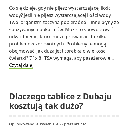
Co się dzieje, gdy nie pijesz wystarczającej ilości
wody? Jeśli nie pijesz wystarczającej ilości wody,
Twój organizm zaczyna pobierać sól i inne płyny ze
spożywanych pokarmów. Może to spowodować
odwodnienie, które może prowadzić do kilku
problemów zdrowotnych. Problemy te mogą
obejmować: Jak duża jest torebka o wielkości
ćwiartki? 7″ x 8″ TSA wymaga, aby pasażerowie…
Co
Czytaj dalej
się
dzieje,
gdy
nie
Dlaczego tablice z Dubaju
pijesz
kosztują tak dużo?
wystarczającej
ilości
wody?
Opublikowano
30 kwietnia 2022
przez
aktinet