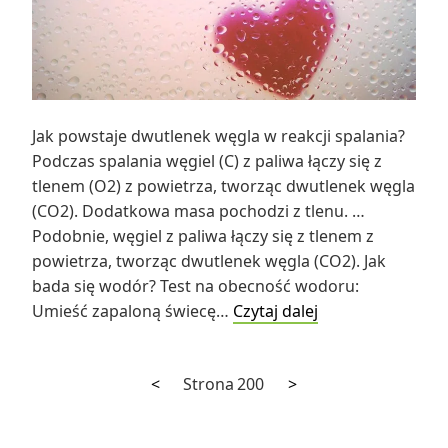
Jak powstaje dwutlenek węgla w reakcji spalania?
Podczas spalania węgiel (C) z paliwa łączy się z
tlenem (O2) z powietrza, tworząc dwutlenek węgla
(CO2). Dodatkowa masa pochodzi z tlenu. …
Podobnie, węgiel z paliwa łączy się z tlenem z
powietrza, tworząc dwutlenek węgla (CO2). Jak
bada się wodór? Test na obecność wodoru:
Jak
Umieść zapaloną świecę…
Czytaj dalej
powstaje
dwutlenek
Poprzednia
Następna
Stronicowanie
<
Strona
200
>
węgla
strona
strona
w
wpisów
reakcji