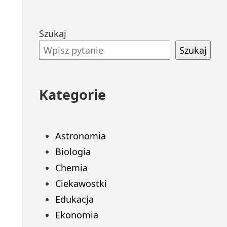
Przejdź
Szukaj
do
Szukaj
stopki
Kategorie
Astronomia
Biologia
Chemia
Ciekawostki
Edukacja
Ekonomia