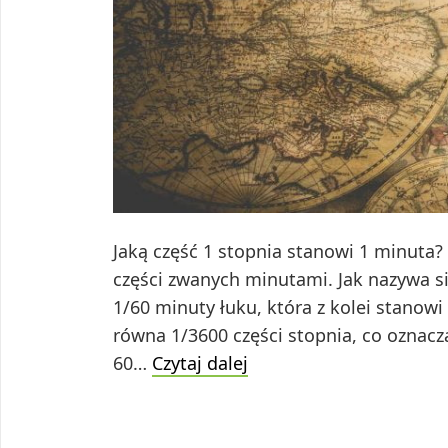
Jaką część 1 stopnia stanowi 1 minuta?
części zwanych minutami. Jak nazywa si
1/60 minuty łuku, która z kolei stanowi
równa 1/3600 części stopnia, co oznacz
Jaką
60…
Czytaj dalej
część
1
stopnia