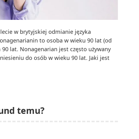
ecie w brytyjskiej odmianie języka
Nonagenarianin to osoba w wieku 90 lat (od
a 90 lat. Nonagenarian jest często używany
iesieniu do osób w wieku 90 lat. Jaki jest
zywamy
hodami
-
a?
ekund temu?