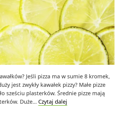
8 kawałków? Jeśli pizza ma w sumie 8 kromek,
duży jest zwykły kawałek pizzy? Małe pizze
oło sześciu plasterków. Średnie pizze mają
Ile
asterków. Duże…
Czytaj dalej
wynosi
1/4
pizzy