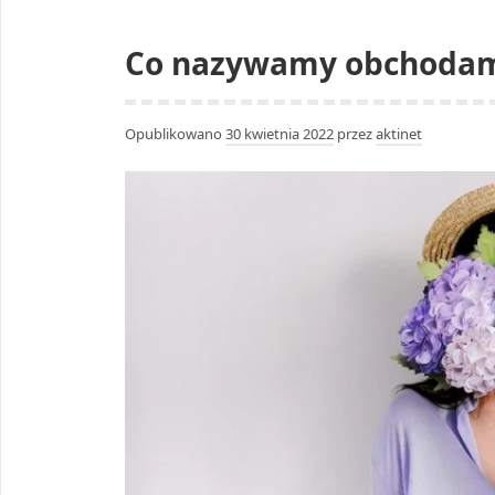
stanowi
Co nazywamy obchodami
1
minuta?
Opublikowano
30 kwietnia 2022
przez
aktinet