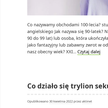
Co nazywamy obchodami 100-lecia? stul
angielskiego Jak nazywa się 90-latek? 
90 do 99 lat) lub osoba, która ukończył
jako fantazyjny lub zabawny zwrot w odn
Co
nasz obecny wiek? XXI…
Czytaj dalej
na
obc
100
leci
Co działo się trylion s
Opublikowano
30 kwietnia 2022
przez
aktinet