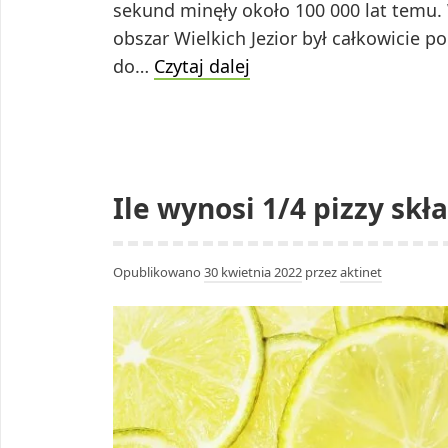
sekund minęły około 100 000 lat temu.
obszar Wielkich Jezior był całkowicie po
Co
do…
Czytaj dalej
działo
się
trylion
sekund
Ile wynosi 1/4 pizzy skł
temu?
Opublikowano
30 kwietnia 2022
przez
aktinet