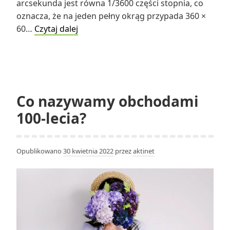
arcsekunda jest równa 1/3600 części stopnia, co
oznacza, że na jeden pełny okrąg przypada 360 ×
Jaką
60…
Czytaj dalej
część
1
stopnia
stanowi
1
Co nazywamy obchodami
minuta?
100-lecia?
Opublikowano
30 kwietnia 2022
przez
aktinet