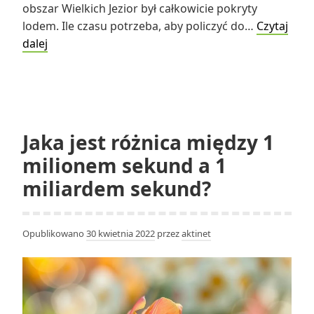
obszar Wielkich Jezior był całkowicie pokryty
lodem. Ile czasu potrzeba, aby policzyć do…
Czytaj
Co
dalej
działo
się
trylion
sekund
temu?
Jaka jest różnica między 1
milionem sekund a 1
miliardem sekund?
Opublikowano
30 kwietnia 2022
przez
aktinet