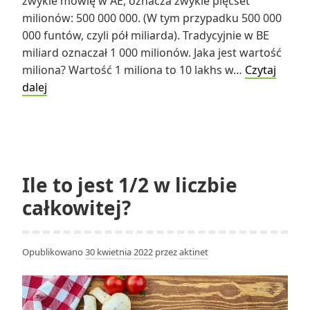
zwykle mówię w AE, oznacza zwykle pięćset
milionów: 500 000 000. (W tym przypadku 500 000
000 funtów, czyli pół miliarda). Tradycyjnie w BE
miliard oznaczał 1 000 milionów. Jaka jest wartość
miliona? Wartość 1 miliona to 10 lakhs w…
Czytaj
Ile
dalej
milionów
jest
równe
pół
miliarda?
Ile to jest 1/2 w liczbie
całkowitej?
Opublikowano
30 kwietnia 2022
przez
aktinet