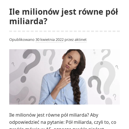
milionem
Ile milionów jest równe pół
sekund
miliarda?
a
1
miliardem
Opublikowano
30 kwietnia 2022
przez
aktinet
sekund?
Ile milionów jest równe pół miliarda? Aby
odpowiedzieć na pytanie: Pół miliarda, czyli to, co