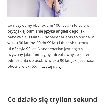
Co nazywamy obchodami 100-lecia? stulecie w
brytyjskiej odmianie języka angielskiego Jak
nazywa się 90-latek? Nonagenarianin to osoba w
wieku 90 lat (od 90 do 99 lat) lub osoba, która
ukończyła 90 lat. Nonagenarian jest często
używany jako fantazyjny lub zabawny zwrot w
odniesieniu do osób w wieku 90 lat. Jaki jest nasz
Co
obecny wiek? XXI…
Czytaj dalej
nazywamy
obchodami
100-
lecia?
Co działo się trylion sekund