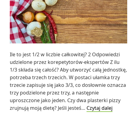
Ile to jest 1/2 w liczbie całkowitej? 2 Odpowiedzi
udzielone przez korepetytorów-ekspertów Z ilu
1/3 składa się całość? Aby utworzyć całą jednostkę,
potrzeba trzech trzecich. W postaci ułamka trzy
trzecie zapisuje się jako 3/3, co dosłownie oznacza
trzy podzielone przez trzy, a następnie
uproszczone jako jeden. Czy dwa plasterki pizzy
Ile
zrujnują moją dietę? Jeśli jesteś…
Czytaj dalej
to
jest
1/2