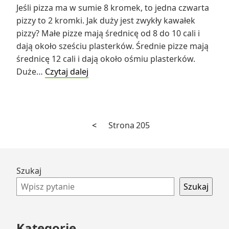
Jeśli pizza ma w sumie 8 kromek, to jedna czwarta
pizzy to 2 kromki. Jak duży jest zwykły kawałek
pizzy? Małe pizze mają średnicę od 8 do 10 cali i
dają około sześciu plasterków. Średnie pizze mają
średnicę 12 cali i dają około ośmiu plasterków.
Ile
Duże…
Czytaj dalej
wynosi
1/4
pizzy
składającej
Poprzednia
Stronicowanie
<
Strona
205
się
strona
wpisów
z
8
Przejdź
Szukaj
kawałków?
do
Szukaj
stopki
Kategorie