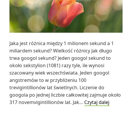
Jaka jest różnica między 1 milionem sekund a 1
miliardem sekund? Wielkość różnicy Jak długo
trwa googol sekund? Jeden googol sekund to
około sekstylion (1081) razy tyle, ile wynosi
szacowany wiek wszechświata. Jeden googol
angstremów to w przybliżeniu 100
trevigintillionów lat świetlnych. Liczenie do
googola po jednej liczbie całkowitej zajmuje około
Jaka
317 novemvigintillionów lat. Jak…
Czytaj dalej
jest
różnica
między
1