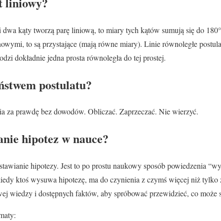
t liniowy?
śli dwa kąty tworzą parę liniową, to miary tych kątów sumują się do 180
nowymi, to są przystające (mają równe miary). Linie równoległe postulat
hodzi dokładnie jedna prosta równoległa do tej prostej.
eństwem postulatu?
a za prawdę bez dowodów. Obliczać. Zaprzeczać. Nie wierzyć.
anie hipotez w nauce?
 stawianie hipotezy. Jest to po prostu naukowy sposób powiedzenia “
iedy ktoś wysuwa hipotezę, ma do czynienia z czymś więcej niż tylko
ej wiedzy i dostępnych faktów, aby spróbować przewidzieć, co może 
maty: