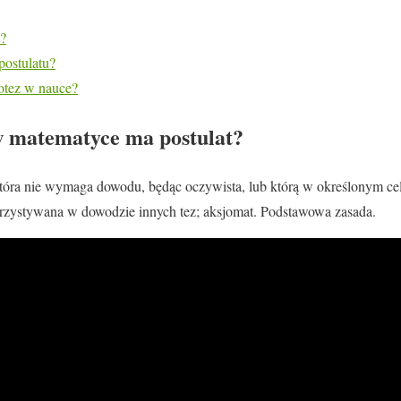
y?
postulatu?
otez w nauce?
w matematyce ma postulat?
tóra nie wymaga dowodu, będąc oczywista, lub którą w określonym cel
orzystywana w dowodzie innych tez; aksjomat. Podstawowa zasada.