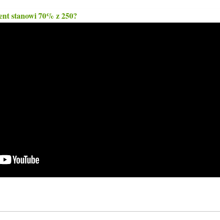
cent stanowi 70% z 250?