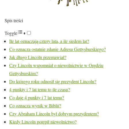
Spis treści
Toggle
Ile lat oznaczają cztery lata, a ile siedem lat?
Co oznacza ostatnie zdanie Adresu Gettysburskiego?
Jak długo Lincoln przemawiał?
Czy Lincoln wspomniał o niewolnictwie w Orędziu
Gettysburskim?
Do którego roku odnosił się prezydent Lincoln?
4 punkty i 7 lat temu to ile czasu?
Co daje 4 punkty i 7 lat temu?
Co oznacza wynik w Biblii?
Czy Abraham Lincoln był dobrym prezydentem?
Kiedy Lincoln potępił niewolnictwo?