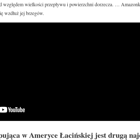
d względem wielkości przepływu i powierzchni dorzecza. … Amazonka
ię wzdłuż jej brzegów.
pująca w Ameryce Łacińskiej jest drugą naj