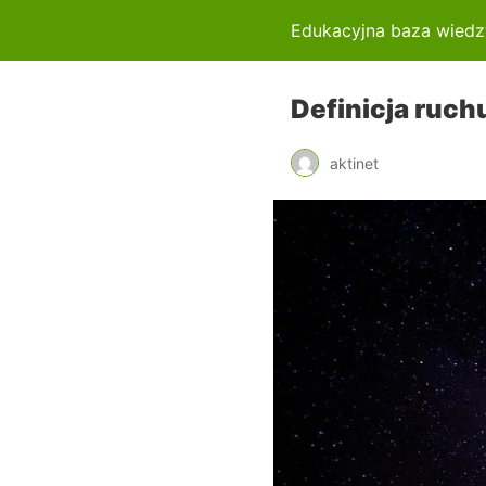
Edukacyjna baza wiedz
Definicja ruch
aktinet