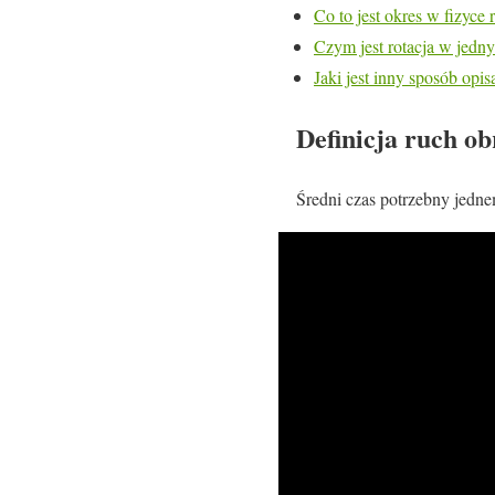
Co to jest okres w fizyce 
Czym jest rotacja w jedn
Jaki jest inny sposób opis
Definicja ruch o
Średni czas potrzebny jedne