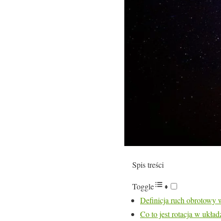
Spis treści
Toggle
Definicja ruch obrotowy 
Co to jest rotacja w ukła