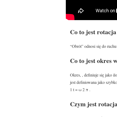
Co to jest rotacj
“Obrót” odnosi się do ruchu
Co to jest okres w
Okres, , definiuje się jako 
jest definiowana jako szybko
1 t = ω 2 π .
Czym jest rotacj