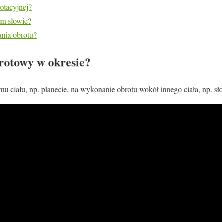
rotacyjnej?
ym słowie?
ania obrotu?
brotowy w okresie?
mu ciału, np. planecie, na wykonanie obrotu wokół innego ciała, np. sł