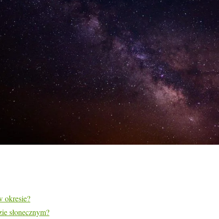
w okresie?
dzie słonecznym?