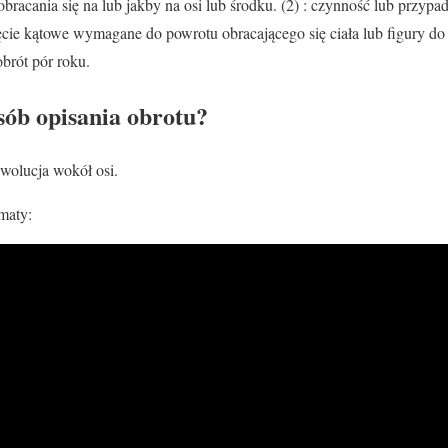
obracania się na lub jakby na osi lub środku. (2) : czynność lub przypa
ęcie kątowe wymagane do powrotu obracającego się ciała lub figury do p
obrót pór roku.
osób opisania obrotu?
ewolucja wokół osi.
maty: