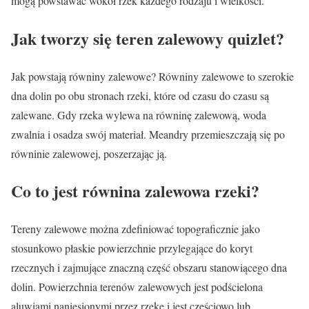
mogą powstawać wokół rzek każdego rodzaju i wielkości.
Jak tworzy się teren zalewowy quizlet?
Jak powstają równiny zalewowe? Równiny zalewowe to szerokie
dna dolin po obu stronach rzeki, które od czasu do czasu są
zalewane. Gdy rzeka wylewa na równinę zalewową, woda
zwalnia i osadza swój materiał. Meandry przemieszczają się po
równinie zalewowej, poszerzając ją.
Co to jest równina zalewowa rzeki?
Tereny zalewowe można zdefiniować topograficznie jako
stosunkowo płaskie powierzchnie przylegające do koryt
rzecznych i zajmujące znaczną część obszaru stanowiącego dna
dolin. Powierzchnia terenów zalewowych jest podścielona
aluwiami naniesionymi przez rzekę i jest częściowo lub