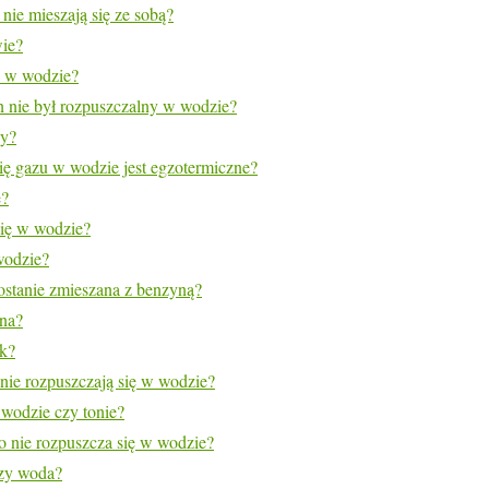
nie mieszają się ze sobą?
ie?
ę w wodzie?
en nie był rozpuszczalny w wodzie?
ny?
ię gazu w wodzie jest egzotermiczne?
e?
się w wodzie?
wodzie?
zostanie zmieszana z benzyną?
na?
ik?
 nie rozpuszczają się w wodzie?
 wodzie czy tonie?
co nie rozpuszcza się w wodzie?
czy woda?