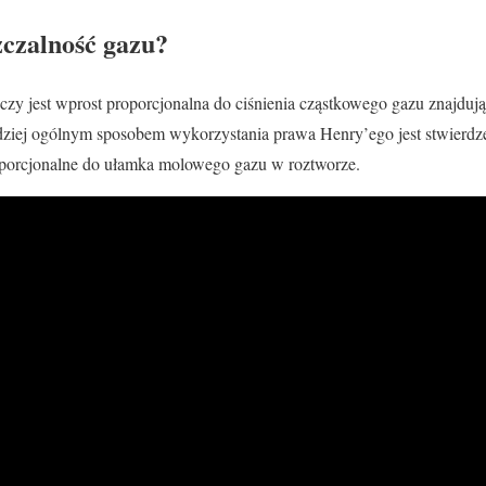
zczalność gazu?
zy jest wprost proporcjonalna do ciśnienia cząstkowego gazu znajduj
dziej ogólnym sposobem wykorzystania prawa Henry’ego jest stwierdze
oporcjonalne do ułamka molowego gazu w roztworze.