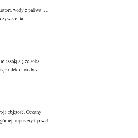
paratora wody z paliwa. …
eczyszczenia
mieszają się ze sobą,
ięc mleko i woda są
woją objętość. Oceany
órnej troposfery i powoli