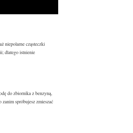
ż niepolarne cząsteczki
; dlatego istnienie
odę do zbiornika z benzyną,
go zanim spróbujesz zmieszać