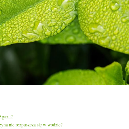
ć gazu?
nzyna nie rozpuszcza się w wodzie?