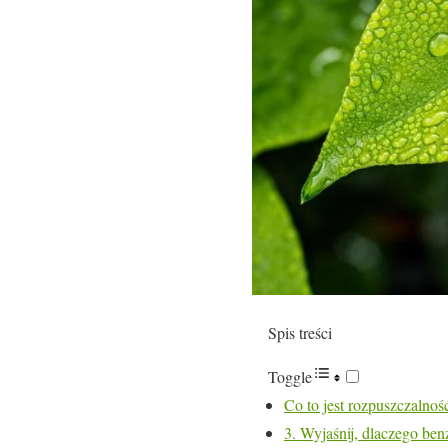
Spis treści
Toggle
Co to jest rozpuszczalnoś
3. Wyjaśnij, dlaczego be