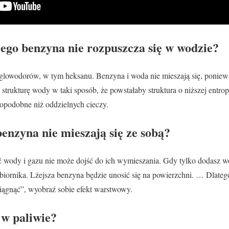
zego benzyna nie rozpuszcza się w wodzie?
glowodorów, w tym heksanu. Benzyna i woda nie mieszają się, poniewa
rukturę wody w taki sposób, że powstałaby struktura o niższej entropii
opodobne niż oddzielnych cieczy.
enzyna nie mieszają się ze sobą?
ć wody i gazu nie może dojść do ich wymieszania. Gdy tylko dodasz w
zbiornika. Lżejsza benzyna będzie unosić się na powierzchni. … Dlate
iągnąć”, wyobraź sobie efekt warstwowy.
w paliwie?