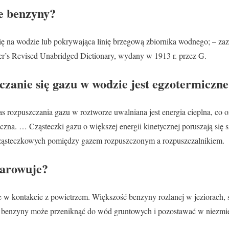
ie benzyny?
ię na wodzie lub pokrywająca linię brzegową zbiornika wodnego; – zaz
er’s Revised Unabridged Dictionary, wydany w 1913 r. przez G.
czanie się gazu w wodzie jest egzotermiczn
as rozpuszczania gazu w roztworze uwalniana jest energia cieplna, co o
iczna. … Cząsteczki gazu o większej energii kinetycznej poruszają się 
ząsteczkowych pomiędzy gazem rozpuszczonym a rozpuszczalnikiem.
arowuje?
w kontakcie z powietrzem. Większość benzyny rozlanej w jeziorach, s
 benzyny może przeniknąć do wód gruntowych i pozostawać w niezmien