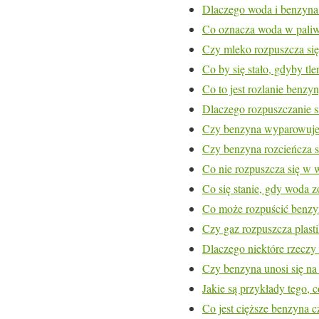
Dlaczego woda i benzyna 
Co oznacza woda w paliw
Czy mleko rozpuszcza si
Co by się stało, gdyby tl
Co to jest rozlanie benzy
Dlaczego rozpuszczanie s
Czy benzyna wyparowuj
Czy benzyna rozcieńcza 
Co nie rozpuszcza się w 
Co się stanie, gdy woda 
Co może rozpuścić benzy
Czy gaz rozpuszcza plast
Dlaczego niektóre rzeczy
Czy benzyna unosi się na
Jakie są przykłady tego, 
Co jest cięższe benzyna 