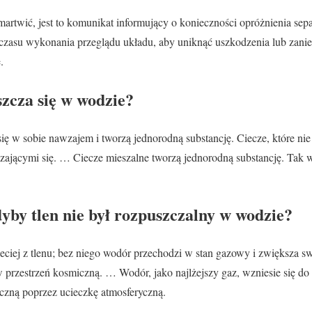
 martwić, jest to komunikat informujący o konieczności opróżnienia se
 czasu wykonania przeglądu układu, aby uniknąć uszkodzenia lub zani
.
zcza się w wodzie?
ię w sobie nawzajem i tworzą jednorodną substancję. Ciecze, które nie 
ającymi się. … Ciecze mieszalne tworzą jednorodną substancję. Tak w
gdyby tlen nie był rozpuszczalny w wodzie?
zeciej z tlenu; bez niego wodór przechodzi w stan gazowy i zwiększa s
przestrzeń kosmiczną. … Wodór, jako najlżejszy gaz, wzniesie się do g
czną poprzez ucieczkę atmosferyczną.