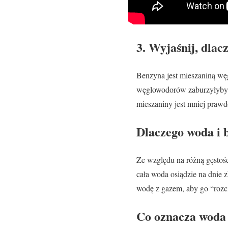
3. Wyjaśnij, dlac
Benzyna jest mieszaniną wę
węglowodorów zaburzyłyby st
mieszaniny jest mniej prawd
Dlaczego woda i b
Ze względu na różną gęstoś
cała woda osiądzie na dnie 
wodę z gazem, aby go “rozc
Co oznacza woda 