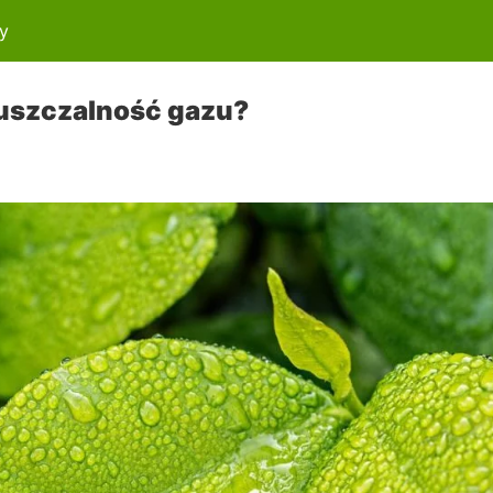
y
puszczalność gazu?